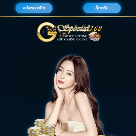
สมัครสมาชิก
ล็อกอิน