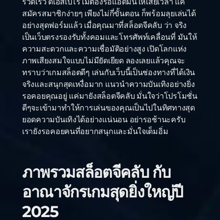
รวดเร็ว ดีเอสเปโรไม่ต้องรอแอดมินให้เสียเวลา แค่
สมัครสมาชิกง่ายๆ เพียงไม่กี่ขั้นตอน ก็พร้อมลุยเล่นได้
อย่างสุดฟอร์มแล้ว เมื่อคุณมาที่สล็อตจีคลับ ว่า จริง
เป็นเว็บตรงรองรับทั้งคอมและโทรศัพท์เคลื่อนที่ มันให้
ความสะดวกและความเชื่อมัติอย่างสูง เปิดโลกแห่ง
ภาพเสียงสมใจแบบไม่มียัดเยียด ลองเลยแล้วคุณจะ
ทราบว่าเกมสล็อตดีๆ เล่นกับเว็บนี้เป็นช่องทางที่ได้เงิน
จริงและสนุกสุดเหงื่อมาก แนวนําความบันเทิงอย่างยิ่ง
รอคอยคุณอยู่ แค่มายังสล็อตจีคลับ มั่นใจว่าโปรโมชั่น
ดีๆจะเข้ามาทําให้การเล่นของคุณเป็นไปในทิศทางสุด
ยอดความบันเทิงได้อย่างแน่นอน อย่ารอช้านะครับ
เรายังรอคอยคนที่อยากสนุกและมั่นใจเต็มอิ่ม
ภาพรวมสล็อตจีคลับ กับ
อาณาจักรเกมสุดยิ่งใหญ่ปี
2025