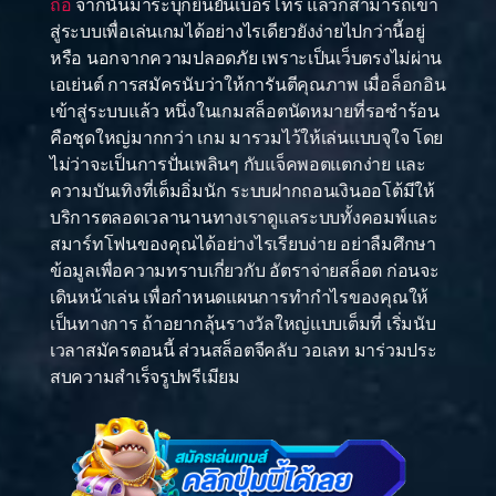
ถือ
จากนั้นมาระบุกยืนยันเบอร์โทร แล้วก็สามารถเข้า
สู่ระบบเพื่อเล่นเกมได้อย่างไรเดียวยังง่ายไปกว่านี้อยู่
หรือ นอกจากความปลอดภัย เพราะเป็นเว็บตรงไม่ผ่าน
เอเย่นต์ การสมัครนับว่าให้การันตีคุณภาพ เมื่อล็อกอิน
เข้าสู่ระบบแล้ว หนึ่งในเกมสล็อตนัดหมายที่รอซําร้อน
คือชุดใหญ่มากกว่า เกม มารวมไว้ให้เล่นแบบจุใจ โดย
ไม่ว่าจะเป็นการปั่นเพลินๆ กับแจ็คพอตแตกง่าย และ
ความบันเทิงที่เต็มอิ่มนัก ระบบฝากถอนเงินออโต้มีให้
บริการตลอดเวลานานทางเราดูแลระบบทั้งคอมพ์และ
สมาร์ทโฟนของคุณได้อย่างไรเรียบง่าย อย่าลืมศึกษา
ข้อมูลเพื่อความทราบเกี่ยวกับ อัตราจ่ายสล็อต ก่อนจะ
เดินหน้าเล่น เพื่อกําหนดแผนการทํากําไรของคุณให้
เป็นทางการ ถ้าอยากลุ้นรางวัลใหญ่แบบเต็มที่ เริ่มนับ
เวลาสมัครตอนนี้ ส่วนสล็อตจีคลับ วอเลท มาร่วมประ
สบความสําเร็จรูปพรีเมียม