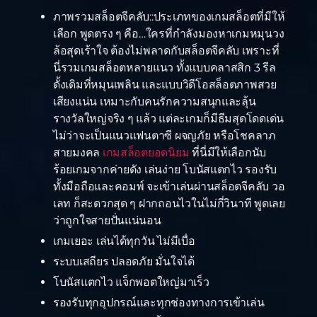
ภาพรวมสล็อตจีคลับ::ประเภทของเกมสล็อตที่มีให้
เลือก พูดตรง ๆ คือ…ใครที่กำลังมองหาเกมหมุนวง
ล้อสุดเร้าใจ ต้องไม่พลาดกับสล็อตจีคลับ เพราะที่
นี่รวมเกมสล็อตหลายแนว ทั้งแบบคลาสสิก 3 รีล
ดั้งเดิมที่หมุนเพลิน และแบบวิดีโอสล็อตภาพสวย
เสียงแน่น เหมาะกับคนรักความสนุกและลุ้น
รางวัลใหญ่จริง ๆ แล้ว แต่ละเกมก็มีธีมสุดโดดเด่น
ไม่ว่าจะเป็นแนวแฟนตาซี ผจญภัย หรือโชคลาภ
สายมงคล
เกมสล็อตยอดนิยม
ที่นี่มีให้เลือกนับ
ร้อยเกมจากค่ายดัง เล่นง่าย โบนัสแตกไว รองรับ
ทั้งมือถือและคอมพ์ จะเข้าเล่นผ่านสล็อตจีคลับ วอ
เลท ก็สะดวกสุด ๆ ฝากถอนไวในไม่กี่วินาที พูดเลย
ว่าถูกใจสายปั่นแน่นอน
เกมเยอะ เล่นได้ทุกวัน ไม่มีเบื่อ
ระบบเสถียร ปลอดภัย มั่นใจได้
โบนัสแตกไว แจ็กพอตใหญ่มาเร็ว
รองรับทุกอุปกรณ์และทุกช่องทางการเข้าเล่น