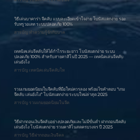
วิธีเล่นบาคาร่า จีคลับ แบบละเอียดเข้าใจง่าย โบนัสแตกง่าย รอง
รับทรูวอเลท ระบบปลอดภัย 100%
สารบัญ ทำความรู้จักกับบาค
เทคนิคเล่นจีคลับให้ได้กำไรระยะยาว โบนัสแตกง่าย ระบบ
ปลอดภัย 100% สำหรับสายคาสิโนปี 2025 — เทคนิคเล่นจีคลับ
เล่นยังไง
สารบัญ เทคนิคเล่นจีคลับให
รวมเกมยอดนิยมในจีคลับที่มือใหม่ควรลอง พร้อมไขคำตอบ “เกม
จีคลับ เล่นยังไง” โบนัสแตกง่าย ระบบใหม่ล่าสุด 2025
สารบัญ รวมเกมยอดนิยมในจีค
วิธีฝากถอนเงินจีคลับอย่างปลอดภัยและไม่มีขั้นต่ำ ฝากถอนจีคลับ
เล่นยังไง โบนัสแตกง่าย รวมคาสิโนสดครบวงจร ปี 2025
สารบัญ วิธีฝากถอนเงินจีคล