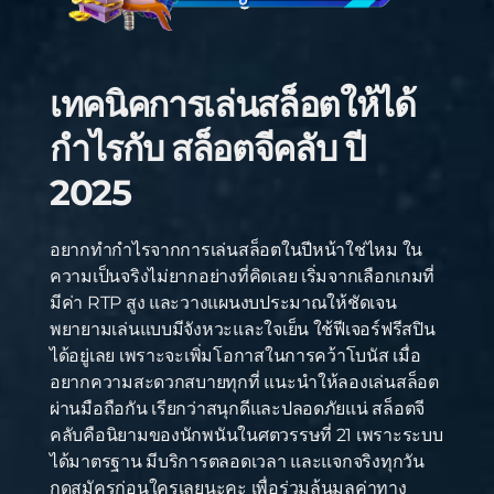
เทคนิคการเล่นสล็อตให้ได้
กำไรกับ สล็อตจีคลับ ปี
2025
อยากทํากําไรจากการเล่นสล็อตในปีหน้าใช่ไหม ใน
ความเป็นจริงไม่ยากอย่างที่คิดเลย เริ่มจากเลือกเกมที่
มีค่า RTP สูง และวางแผนงบประมาณให้ชัดเจน
พยายามเล่นแบบมีจังหวะและใจเย็น ใช้ฟีเจอร์ฟรีสปิน
ได้อยู่เลย เพราะจะเพิ่มโอกาสในการคว้าโบนัส เมื่อ
อยากความสะดวกสบายทุกที่ แนะนําให้ลองเล่นสล็อต
ผ่านมือถือกัน เรียกว่าสนุกดีและปลอดภัยแน่ สล็อตจี
คลับคือนิยามของนักพนันในศตวรรษที่ 21 เพราะระบบ
ได้มาตรฐาน มีบริการตลอดเวลา และแจกจริงทุกวัน
กดสมัครก่อนใครเลยนะคะ เพื่อร่วมลุ้นมูลค่าทาง