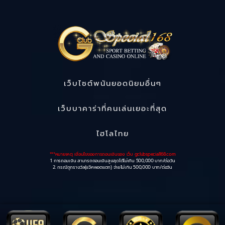
เว็บไซต์พนันยอดนิยมอื่นๆ
เว็บบาคาร่าที่คนเล่นเยอะที่สุด
ไฮโลไทย
***หมายเหตุ เงื่อนไขของการถอนเงินของ เว็บ gclubspecial168.com
1. การถอนเงิน สามารถถอนเงินสูงสุดได้ไม่เกิน 500,000 บาท/ต่อวัน
2. กรณีถูกรางวัล(แจ๊คพอตแตก) จ่ายไม่เกิน 500,000 บาท/ต่อวัน