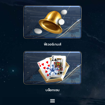
ฟีเจอร์เกมส์
บล็อกเชน