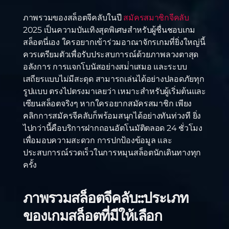
ภาพรวมของสล็อตจีคลับในปี
สมัครสมาชิกจีคลับ
2025 เป็นความบันเทิงสุดพิเศษสําหรับผู้ชื่นชอบเกม
สล็อตนี่เอง ใครอยากเข้าร่วมอาณาจักรเกมที่ยิ่งใหญ่นี้
ควรเตรียมตัวเพื่อรับประสบการณ์ด้วยภาพลวงตาสุด
อลังการ การแจกโบนัสอย่างสม่ําเสมอ และระบบ
เสถียรแบบไม่มีสะดุด สามารถเล่นได้อย่างปลอดภัยทุก
รูปแบบ ตรงไปตรงมาเลยว่า เหมาะสําหรับผู้เริ่มต้นและ
เซียนสล็อตจริงๆ หากใครอยากสมัครสมาชิก เพียง
คลิกการสมัครจีคลับก็พร้อมสนุกได้อย่างทันท่วงที ยิ่ง
ไปกว่านี้คือบริการฝากถอนอัตโนมัติตลอด 24 ชั่วโมง
เพื่อมอบความสะดวก การปกป้องข้อมูล และ
ประสบการณ์รวดเร็วในการหมุนสล็อตนักเดินทางทุก
ครั้ง
ภาพรวมสล็อตจีคลับ::ประเภท
ของเกมสล็อตที่มีให้เลือก