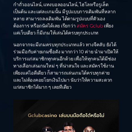
กำถั่วออนไลน์, แทงบอลออนไลน์, ไฮโลหรือรูเล็ต
เป็นต้น และแต่ละเกมนั้น มีรูปแบบการเดิมพันที่หลาก
หลาย สามารถลงเดิมพัน ได้ตามรูปแบบที่ตัวเอง
ต้องการ หรือถนัดได้เลย เรียกว่า
สมัคร Gclub
เพียง
แค่เว็บเดียว ก็มีเกมให้เล่นได้ครบทุกประเภท
นอกจากจะมีเกมครบทุกประเภทแล้ว ทางจีคลับ ยังได้
ร่วมมือกับค่ายเกมชื่อดัง มากกว่า 10 ค่าย นำมาเปิดให้
บริการแก่สมาชิกทุกคนอีกด้วย เพื่อให้ทุกคนได้มีช่อง
ทางเลือกเล่นเกมใหม่ ๆ ที่น่าสนใจ และสมัครใช้งาน
เพียงแค่ไอดีเดียว ก็สามารถเล่นเกมได้ครบทุกค่าย
และไม่ต้องคอยโยกเงินไปมา นับว่าให้ความสะดวก
แก่สมาชิกได้มาก ๆ เลยทีเดียว