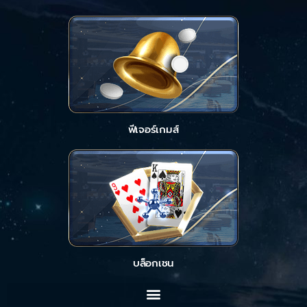
ฟีเจอร์เกมส์
บล็อกเชน