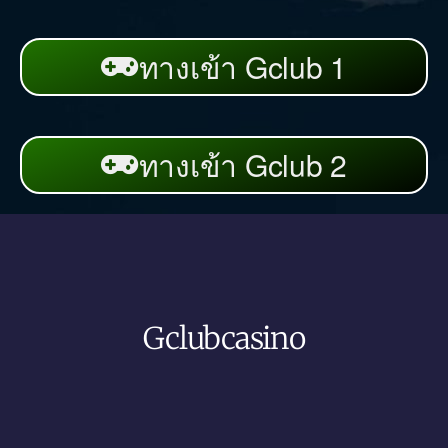
ทางเข้า Gclub 1
ทางเข้า Gclub 2
Gclubcasino