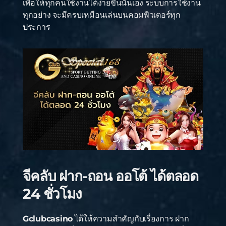
เพื่อให้ทุกคนใช้งานได้ง่ายขึ้นนั่นเอง ระบบการใช้งาน
ทุกอย่าง จะมีครบเหมือนเล่นบนคอมพิวเตอร์ทุก
ประการ
จีคลับ ฝาก-ถอน ออโต้ ได้ตลอด
24 ชั่วโมง
Gclubcasino
ได้ให้ความสำคัญกับเรื่องการ ฝาก