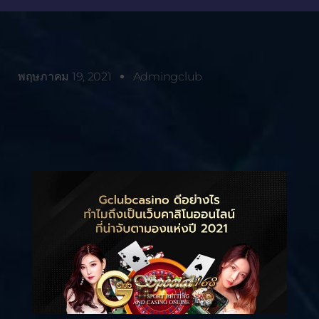
พฤษภาคม 19, 2021
Admingclub