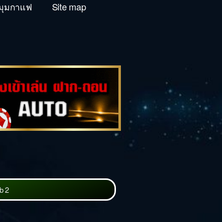
มุมกาแฟ
Site map
b 2