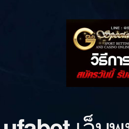
เว็บพ
ufabet