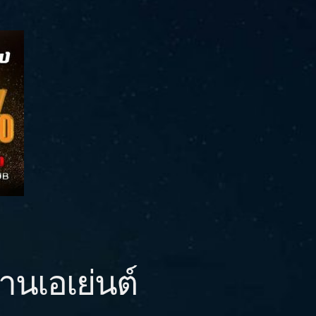
านเอเย่นต์