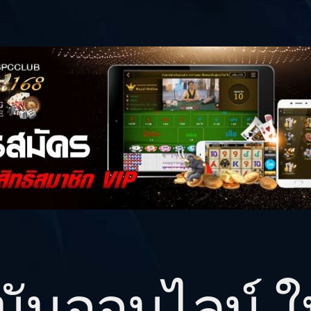
นันออนไลน์ ใ