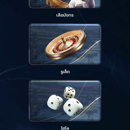
เสือมังกร
รูเล็ต
ไฮโล