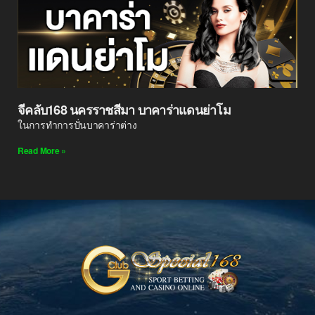
จีคลับ168 นครราชสีมา บาคาร่าแดนย่าโม
ในการทำการปั่นบาคาร่าต่าง
Read More »