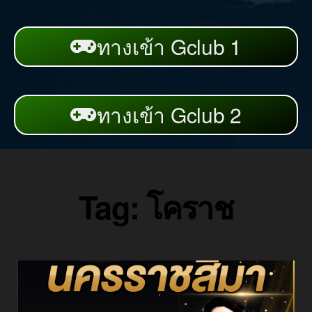
ทางเข้า Gclub 1
ทางเข้า Gclub 2
Tag: โคราช