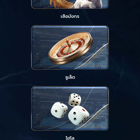
เสือมังกร
รูเล็ต
ไฮโล