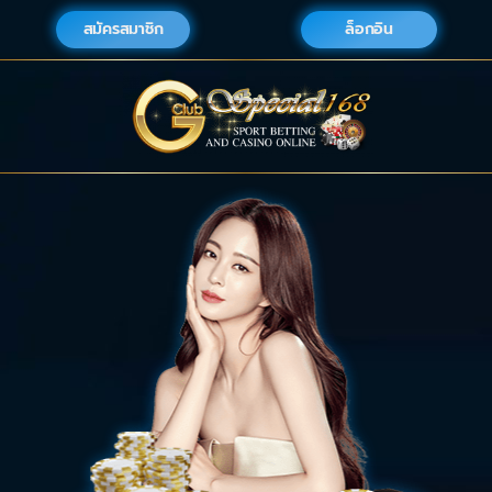
สมัครสมาชิก
ล็อกอิน