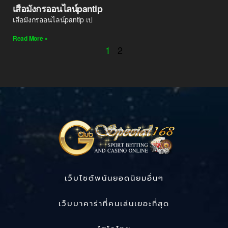
เสือมังกรออนไลน์pantip
เสือมังกรออนไลน์pantip เป
Read More »
1
2
เว็บไซต์พนันยอดนิยมอื่นๆ
เว็บบาคาร่าที่คนเล่นเยอะที่สุด