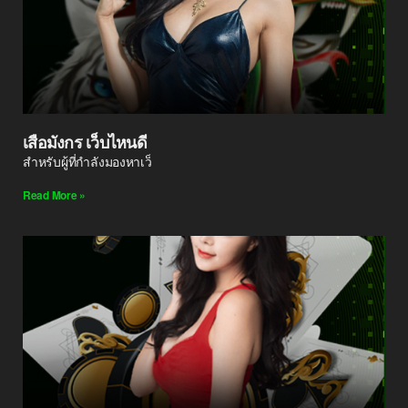
เสือมังกร เว็บไหนดี
สำหรับผู้ที่กำลังมองหาเว็
Read More »