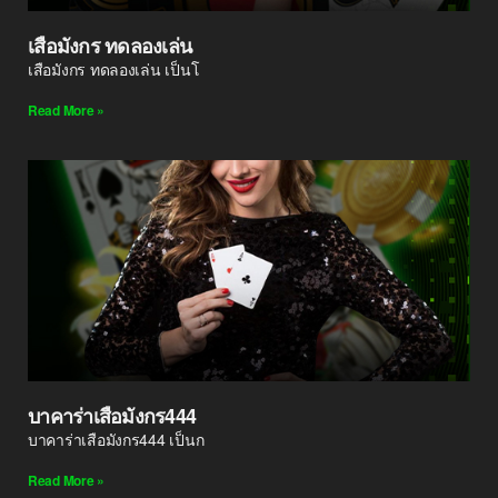
เสือมังกร ทดลองเล่น
เสือมังกร ทดลองเล่น เป็นโ
Read More »
บาคาร่าเสือมังกร444
บาคาร่าเสือมังกร444 เป็นก
Read More »