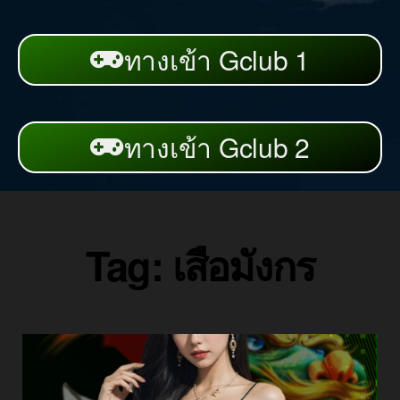
ทางเข้า Gclub 1
ทางเข้า Gclub 2
Tag: เสือมังกร