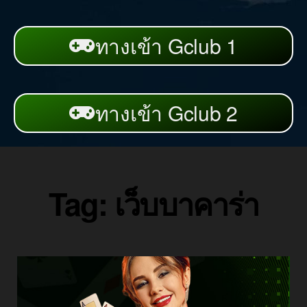
ทางเข้า Gclub 1
ทางเข้า Gclub 2
Tag: เว็บบาคาร่า