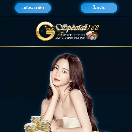
สมัครสมาชิก
ล็อกอิน