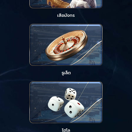
เสือมังกร
รูเล็ต
ไฮโล