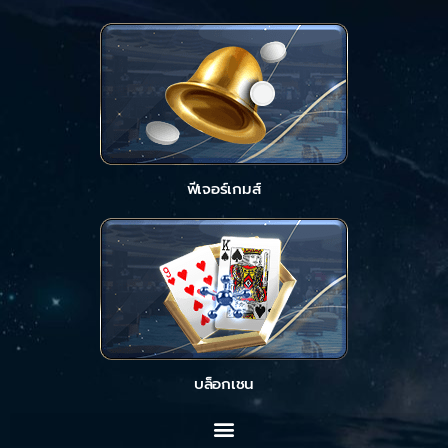
ฟีเจอร์เกมส์
บล็อกเชน