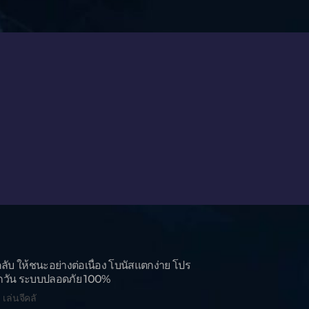
ีคลับ ให้ชนะอย่างต่อเนื่อง โบนัสแตกง่าย โปร
ุกวัน ระบบปลอดภัย 100%
เล่นจีคลั