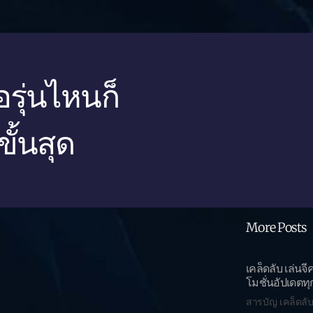
อรุ่นไหนก็
ั้นสุด
More Posts
เคล็ดลับ เล่นจ
โมชั่นอัปเดตท
สารบัญ เคล็ดลับ 