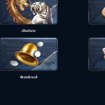
เสือมังกร
ฟีเจอร์เกมส์