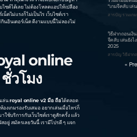
รวมเกมยอดนิย
“เกมจีคลับ เล่
ว็บไซต์ได้เลย ไม่ต้องโหลดแอปให้เปลือง
เน็ตไม่แรงก็ไม่เป็นไร เว็บไซต์เรา
สารบัญ รวมเกม
นอินเตอร์เน็ต ดีงามแบบนี้ไม่ลองไม่
วิธีฝากถอนเงิ
จีคลับ เล่นยั
2025
oyal online
สารบัญ วิธีฝากถ
« Pr
ชั่วโมง
นเล่น
royal online v2 มือ ถือ
ได้ตลอด
มีห้องเกมรองรับเสมอ อยากเล่นเมื่อไหร่ก็
ใช้บริการกับเว็บไซต์เราดูสักครั้ง แล้ว
ยู่ สมัครเลยวันนี้ เรามีโปรดี ๆ แจก