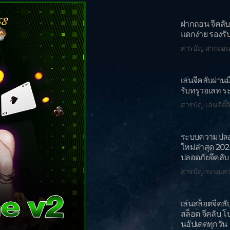
ฝากถอน จีคลับ
แตกง่าย รองรั
สารบัญ ฝากถอน 
เล่นจีคลับผ่า
รับทรูวอเลท ร
สารบัญ เล่นจีคล
ระบบความปลอดภ
ใหม่ล่าสุด 20
ปลอดภัยจีคลับ 
สารบัญ ระบบคว
เล่นสล็อตจีคลับ
สล็อต จีคลับ โ
นอัปเดตทุกวัน