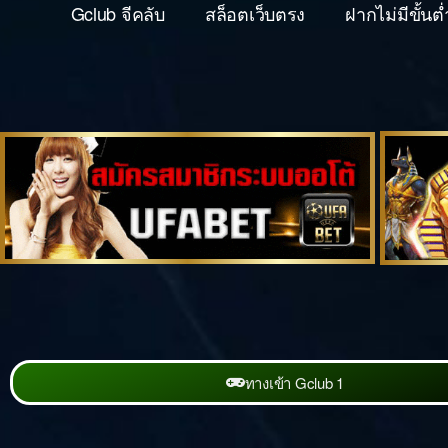
Gclub จีคลับ
สล็อตเว็บตรง
ฝากไม่มีขั้นต่
ทางเข้า Gclub 1