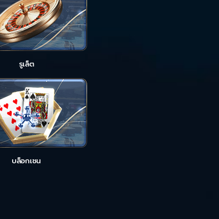
รูเล็ต
บล็อกเชน