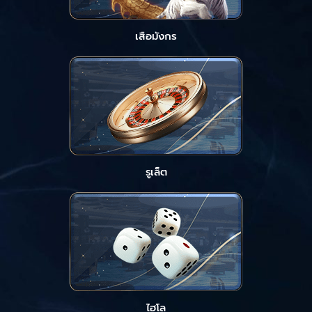
เสือมังกร
รูเล็ต
ไฮโล