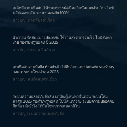
เคล็ดลับ เล่นจีคลับ ให้ชนะอย่างต่อเนื่อง โบนัสแตกง่าย โปรโมชั่
นอัปเดตทุกวัน ระบบปลอดภัย 100%
สารบัญ เคล็ดลับ เล่นจีคลั
ฝากถอน จีคลับ อย่างปลอดภัย ใช้งานสะดวกรวดเร็ว โบนัสแตก
ง่าย รองรับทรูวอเลท ปี 2025
สารบัญ ฝากถอน จีคลับ อย่า
เล่นจีคลับผ่านมือถือ ทำอย่างไรให้ลื่นไหลและปลอดภัย รองรับทรู
วอเลท ระบบใหม่ล่าสุด 2025
สารบัญ เล่นจีคลับผ่านมือถ
ระบบความปลอดภัยจีคลับ ปกป้องผู้เล่นทุกขั้นตอน ระบบใหม่
ล่าสุด 2025 รองรับทรูวอเลท โบนัสแตกง่าย ระบบความปลอดภัย
จีคลับ เล่นยังไง ให้มั่นใจทุกการเล่นคาสิโน
สารบัญ ระบบความปลอดภัยจีค