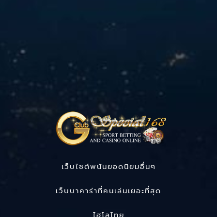
เว็บไซต์พนันยอดนิยมอื่นๆ
เว็บบาคาร่าที่คนเล่นเยอะที่สุด
ไฮโลไทย