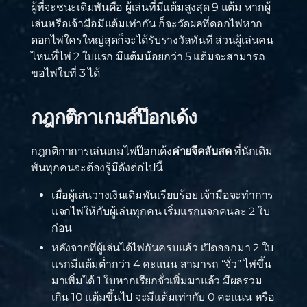
ผู้ที่จะชนะเดิมพันคือ ผู้เล่นที่มีแต้มสูงสุด 9 แต้ม หากผู้
เล่นหรือเจ้ามือมีแต้มเท่ากัน ก็จะวัดผลที่ดอกไพ่หาก
ดอกไพ่ใครใหญ่สุดก็จะได้รับรางวัลทันที ส่วนผู้เล่นคน
ไหนที่ไพ่ 2 ใบแรก มีแต้มน้อยกว่า 5 แต้มจะสามารถ
ขอไพ่ใบที่ 3 ได้
กฎกติกาเกมส์ป๊อกเด้ง
กฎกติกาการเล่นเกมไพ่ป๊อกเด้ง
ค่ายจีคลับสด
ที่นักเดิม
พันทุกคนจะต้องรู้มีดังต่อไปนี้
เมื่อผู้เล่นวางเงินเดิมพันเรียบร้อย เจ้ามือจะทำการ
แจกไพ่ให้กับผู้เล่นทุกคน เริ่มแรกแจกคนละ 2 ใบ
ก่อน
หลังจากที่ผู้เล่นได้ไพ่กันครบแล้ว เปิดออกมา 2 ใบ
แรกมีแต้มต่ำกว่า 4 คะแนน สามารถ “จั่ว” ไพ่ขึ้น
มาเพิ่มได้ 1 ใบหากเรียกจั่วเพิ่มมาแล้ว มีผลรวม
เกิน 10 แต้มขึ้นไป จะมีแต้มเท่ากับ 0 คะแนน หรือ