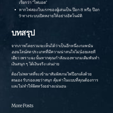
เรียกว่า “ไพ่บอด”
หากไพ่สองใบแรกของผู้เล่นเป็น ป๊อก 8 หรือ ป๊อก
9 ทางระบบเปิดหงายให้อย่างอัตโนมัติ
บทสรุป
จากภาพโดยรวมจะเห็นได้ว่าเป็นอีกหนึ่ง
เกมพนัน
ออนไลน์สด
ประเภทที่มีความน่าสนใจไม่น้อยเลยที
เดียว เพราะฉะนั้นหากคุณกำลังมองหาเกมเดิมพันทำ
เงินสนุก ๆ ได้เงินจริง เล่นง่าย
ต้องไม่พลาดที่จะเข้ามาสัมผัสเกมไพ่ป๊อกเด้งด้วย
ตนเอง รับรองเลยว่าสนุก คุ้มค่าในแบบที่คุณต้องการ
และไม่ทำให้ผิดหวังอย่างแน่นอน
More Posts