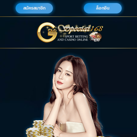
สมัครสมาชิก
ล็อกอิน