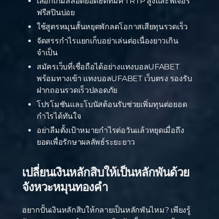
เลือกเกมสล็อตยอดฮิตที่มีค่า RTP สูงและฟีเจอร์
ฟรีสปินบ่อย
ใช้สูตรหมุนสั้นหยุดพักลดโอกาสเสียทุนรวดเร็ว
จัดสรรกำไรแยกเก็บอย่าเล่นต่อเนื่องยาวเกิน
จำเป็น
สมัครเว็บที่เชื่อถือได้อย่างแทงบอลUFABET
พร้อมทางเข้า แทงบอลUFABET เว็บตรง รองรับ
ฝากถอนรวดเร็วปลอดภัย
โปรโมชันและโบนัสต้อนรับช่วยเพิ่มทุนต่อยอด
กำไรได้ทันใจ
อย่าลืมตั้งเป้าหมายกำไรต่อวันแล้วหยุดเมื่อถึง
ยอดเพื่อรักษาผลลัพธ์ระยะยาว
เปลี่ยนเงินหลักสิบให้เป็นหลักพันด้วย
จังหวะหมุนทองคำ
อยากปั้นเงินหลักสิบให้กลายเป็นหลักพันไหม? เพียงรู้