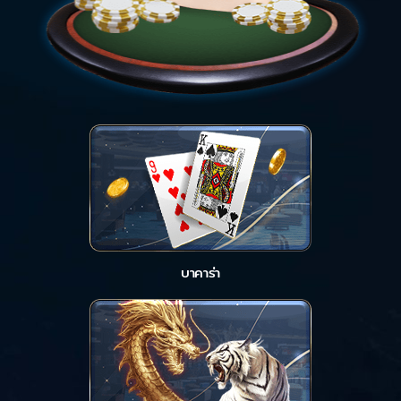
บาคาร่า