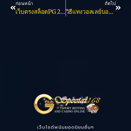
ก่อนหน้า
ถัดไป
เว็บตรงสล็อตPG 2025 แตกง่าย โบนัสเพียบ ฝากวอเลทเร็วปลอดภัยแน่นอน
วิธีแทงวอลเลย์บอลออนไลน์สำหรับมือใหม่ โบนัสแตกง่าย รองรับทรูวอเลท ระบบปลอดภัย 100% รวมคาสิโนสดครบวงจร
เว็บไซต์พนันยอดนิยมอื่นๆ