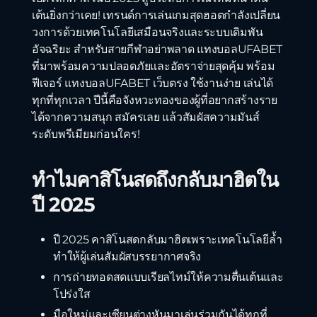
เต้นยิ่งกว่าเคย! เทรนด์การเล่นเกมสุดฮอตกำลังเปลี่ยน
วงการด้วยเทคโนโลยีเสมือนจริงและระบบเดิมพัน
อัจฉริยะ สำหรับสายกีฬาอย่าพลาด แทงบอลUFABET
ที่มาพร้อมความปลอดภัยและอัตราจ่ายสุดคุ้ม พร้อม
ฟีเจอร์ แทงบอลUFABET เว็บตรง ใช้งานง่าย เล่นได้
ทุกที่ทุกเวลา ปีนี้คือจังหวะทองของผู้ที่อยากสร้างราย
ได้จากความสนุก สมัครเลย แล้วสัมผัสความมันส์
ระดับพรีเมียมก่อนใคร!
ทำไมคาสิโนสดถึงกลับมาฮิตใน
ปี 2025
ปี 2025 คาสิโนสดกลับมาฮิตเพราะเทคโนโลยีล้ำ
ทำให้ผู้เล่นสัมผัสบรรยากาศจริง
การถ่ายทอดสดแบบเรียลไทม์ให้ความตื่นเต้นและ
โปร่งใส
มือใหม่และเซียนต่างหันมาเล่นร่วมกันได้ทุกที่