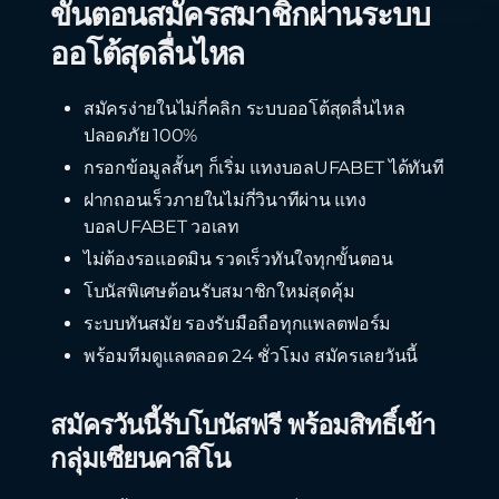
ขั้นตอนสมัครสมาชิกผ่านระบบ
ออโต้สุดลื่นไหล
สมัครง่ายในไม่กี่คลิก ระบบออโต้สุดลื่นไหล
ปลอดภัย 100%
กรอกข้อมูลสั้นๆ ก็เริ่ม แทงบอลUFABET ได้ทันที
ฝากถอนเร็วภายในไม่กี่วินาทีผ่าน แทง
บอลUFABET วอเลท
ไม่ต้องรอแอดมิน รวดเร็วทันใจทุกขั้นตอน
โบนัสพิเศษต้อนรับสมาชิกใหม่สุดคุ้ม
ระบบทันสมัย รองรับมือถือทุกแพลตฟอร์ม
พร้อมทีมดูแลตลอด 24 ชั่วโมง สมัครเลยวันนี้
สมัครวันนี้รับโบนัสฟรี พร้อมสิทธิ์เข้า
กลุ่มเซียนคาสิโน