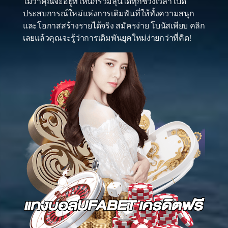
ไม่ว่าคุณจะอยู่ที่ไหนก็ร่วมลุ้นได้ทุกช่วงเวลา เปิด
ประสบการณ์ใหม่แห่งการเดิมพันที่ให้ทั้งความสนุก
และโอกาสสร้างรายได้จริง สมัครง่าย โบนัสเพียบ คลิก
เลยแล้วคุณจะรู้ว่าการเดิมพันยุคใหม่ง่ายกว่าที่คิด!