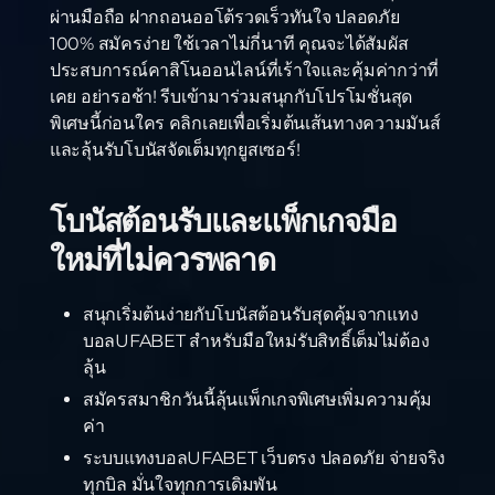
ผ่านมือถือ ฝากถอนออโต้รวดเร็วทันใจ ปลอดภัย
100% สมัครง่าย ใช้เวลาไม่กี่นาที คุณจะได้สัมผัส
ประสบการณ์คาสิโนออนไลน์ที่เร้าใจและคุ้มค่ากว่าที่
เคย อย่ารอช้า! รีบเข้ามาร่วมสนุกกับโปรโมชั่นสุด
พิเศษนี้ก่อนใคร คลิกเลยเพื่อเริ่มต้นเส้นทางความมันส์
และลุ้นรับโบนัสจัดเต็มทุกยูสเซอร์!
โบนัสต้อนรับและแพ็กเกจมือ
ใหม่ที่ไม่ควรพลาด
สนุกเริ่มต้นง่ายกับโบนัสต้อนรับสุดคุ้มจากแทง
บอลUFABET สำหรับมือใหม่รับสิทธิ์เต็มไม่ต้อง
ลุ้น
สมัครสมาชิกวันนี้ลุ้นแพ็กเกจพิเศษเพิ่มความคุ้ม
ค่า
ระบบแทงบอลUFABET เว็บตรง ปลอดภัย จ่ายจริง
ทุกบิล มั่นใจทุกการเดิมพัน