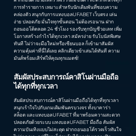
การทำรายการ เหมาะสำหรับนักเดิมพันที่ชอบความ
คล่องตัว สนุกกับการแทงบอลUFABET เว็บตรง เล่น
ง่าย ปลอดภัย มั่นใจทุกขั้นตอน ไม่ต้องรอนาน ฝาก
ถอนออโต้ตลอด 24 ชั่วโมง รองรับทุกบัญชีวอเลท เพิ่ม
โอกาสสร้างกำไรได้ทุกเวลา สมัครง่าย รับโบนัสพิเศษ
ทันที ไม่ว่าจะมือใหม่หรือเซียนบอล ก็เข้ามาสัมผัส
ความคุ้มค่าที่นี่ได้เลย คลิกเดียวเข้าเล่นได้ทันที ความ
มันส์พร้อมเสิร์ฟให้คุณทุกแมตช์!
สัมผัสประสบการณ์คาสิโนผ่านมือถือ
ได้ทุกที่ทุกเวลา
สัมผัสประสบการณ์คาสิโนผ่านมือถือได้ทุกที่ทุกเวลา
สนุกเร้าใจไปกับเกมเดิมพันครบวงจร ทั้งบาคาร่า
สล็อต และแทงบอลUFABET ที่มาพร้อมความสะดวก
ปลอดภัยด้วยระบบ แทงบอลUFABET มือถือ สัมผัส
ความบันเทิงแบบไม่สะดุด ฝากถอนออโต้รวดเร็วทันใจ