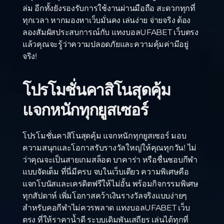
ล่ม อีกทั้งยังรองรับการใช้งานผ่านมือถือ สะดวกทุกที่
ทุกเวลา หากมองหาเว็บมั่นคง เล่นง่าย จ่ายจริง ต้อง
ลองสัมผัสประสบการณ์กับ แทงบอลUFABET เว็บตรง
แล้วคุณจะรู้ว่าความปลอดภัยและความคุ้มค่ามีอยู่
จริง!
โปรโมชั่นคาสิโนสุดคุ้ม
แจกหนักทุกยูสเซอร์
โปรโมชั่นคาสิโนสุดคุ้ม แจกหนักทุกยูสเซอร์ มอบ
ความสนุกและโอกาสรับรางวัลใหญ่ให้คุณทุกวัน! ไม่
ว่าคุณจะเป็นสายเกมสล็อต บาคาร่า หรือชื่นชอบกีฬา
แบบจัดเต็ม ที่นี่มีครบ จบในเว็บเดียว ความพิเศษคือ
แจกโบนัสและเครดิตฟรีให้ไม่อั้น พร้อมกิจกรรมพิเศษ
ทุกสัปดาห์ เพิ่มโอกาสคว้าเงินรางวัลจริงแบบง่ายๆ
สำหรับคอกีฬาไม่ควรพลาด แทงบอลUFABET เว็บ
ตรง ที่ให้ราคาน้ำดี ระบบเดิมพันเสถียร เล่นได้ทุกที่