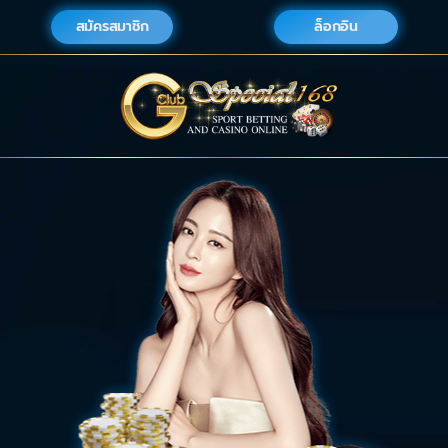
สมัครสมาชิก
ล็อกอิน