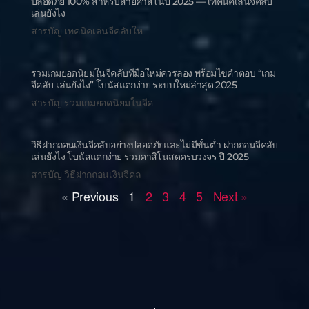
ปลอดภัย 100% สำหรับสายคาสิโนปี 2025 — เทคนิคเล่นจีคลับ
เล่นยังไง
สารบัญ เทคนิคเล่นจีคลับให
รวมเกมยอดนิยมในจีคลับที่มือใหม่ควรลอง พร้อมไขคำตอบ “เกม
จีคลับ เล่นยังไง” โบนัสแตกง่าย ระบบใหม่ล่าสุด 2025
สารบัญ รวมเกมยอดนิยมในจีค
วิธีฝากถอนเงินจีคลับอย่างปลอดภัยและไม่มีขั้นต่ำ ฝากถอนจีคลับ
เล่นยังไง โบนัสแตกง่าย รวมคาสิโนสดครบวงจร ปี 2025
สารบัญ วิธีฝากถอนเงินจีคล
« Previous
1
2
3
4
5
Next »