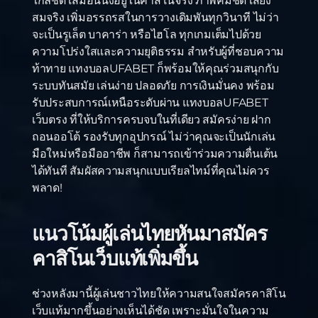
ใกล้ชิด เสมือนนั่งอยู่ในคาสิโนจริง ภาพคมชัด เสียง
สมจริง เพิ่มอรรถรสในการวางเดิมพันทุกวินาที ไม่ว่า
จะเป็นรูเล็ต บาคาร่า หรือไฮโล ทุกเกมเต็มไปด้วย
ความโปร่งใสและความยุติธรรม สำหรับผู้ที่ชอบความ
ท้าทาย แทงบอลUFABET ก็พร้อมให้คุณร่วมสนุกกับ
ระบบทันสมัย เล่นง่าย ปลอดภัย การเงินมั่นคง พร้อม
รับประสบการณ์เหนือระดับผ่าน แทงบอลUFABET
เว็บตรง ที่ให้บริการครบจบในที่เดียว สมัครง่าย ฝาก
ถอนออโต้ รองรับทุกอุปกรณ์ ไม่ว่าคุณจะเป็นนักเล่น
มือใหม่หรือมืออาชีพ ก็สามารถเข้าร่วมความตื่นเต้น
ได้ทันที สัมผัสความสนุกแบบเรียลไทม์ที่คุณไม่ควร
พลาด!
แนวโน้มผู้เล่นไทยหันมาสมัคร
คาสิโนเว็บแท้เพิ่มขึ้น
ช่วงหลังมานี้ผู้เล่นชาวไทยให้ความสนใจสมัครคาสิโน
เว็บแท้มากขึ้นอย่างเห็นได้ชัด เพราะมั่นใจในความ