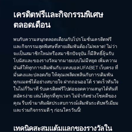
เครดิตฟรีและกิจกรรมพิเศษ
ตลอดเดือน
พบกับความสนุกตลอดเดือนกับโปรโมชั่นเครดิตฟรี
และกิจกรรมสุดพิเศษที่สายเดิมพันต้องไม่พลาด! ไม่ว่า
จะเป็นสมาชิกใหม่หรือสมาชิกปัจจุบัน ก็มีสิทธิ์ลุ้นรับ
โบนัสและของรางวัลมากมายแบบไม่มีหยุด เพิ่มความ
มันส์ให้ทุกการเดิมพันกับ แทงบอลUFABET เว็บตรง ที่
มั่นคงและปลอดภัย ให้คุณเพลิดเพลินกับการเดิมพัน
ทุกแมตช์ได้อย่างสบายใจ ฝากถอนออโต้ รวดเร็วทันใจ
ในไม่กี่วินาที รับเครดิตฟรีไปต่อยอดความสนุกได้ทันที
สมัครง่าย เล่นได้ทุกที่ทุกเวลา ไม่จำกัดช่วงโชคดีของ
คุณ รีบเข้ามาสัมผัสประสบการณ์เดิมพันระดับพรีเมียม
และร่วมกิจกรรมดี ๆ ก่อนใครวันนี้!
เทคนิคสะสมแต้มแลกของรางวัลใน