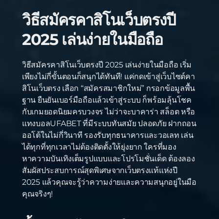
วิธีสมัครคาสิโนเว็บตรงปี
2025 เล่นง่ายในมือถือ
วิธีสมัครคาสิโนเว็บตรงปี 2025 เล่นง่ายในมือถือ เริ่ม
เพียงไม่กี่ขั้นตอนก็สนุกได้ทันที! แค่กดเข้าสู่เว็บไซต์คา
สิโนเว็บตรง เลือก “สมัครสมาชิกใหม่” กรอกข้อมูลพื้น
ฐาน ยืนยันเบอร์มือถือแล้วเข้าสู่ระบบ ก็พร้อมลุ้นโชค
กับเกมยอดนิยมครบวงจร ไม่ว่าจะบาคาร่า สล็อต หรือ
แทงบอลUFABET ที่มีระบบทันสมัย ปลอดภัย ฝากถอน
ออโต้ในไม่กี่วินาที รองรับทุกธนาคารและวอเลท เล่น
ได้ทุกที่ทุกเวลาไม่ต้องติดตั้งให้ยุ่งยาก ใครที่มอง
หาความบันเทิงเต็มรูปแบบและโปรโมชั่นเด็ด ต้องลอง
สัมผัสประสบการณ์สุดพิเศษจากเว็บตรงแท้แห่งปี
2025 แล้วคุณจะรู้ว่าความง่ายและความสนุกอยู่ในมือ
คุณจริงๆ!