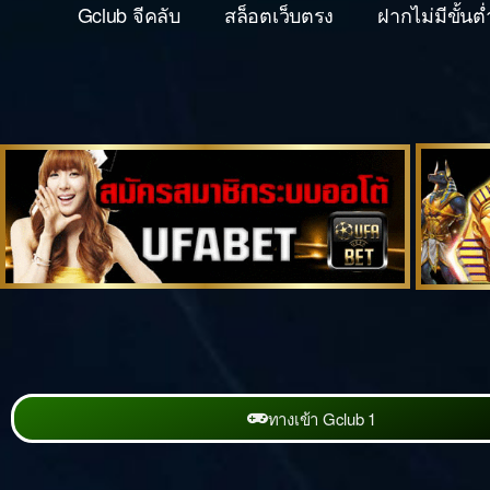
Gclub จีคลับ
สล็อตเว็บตรง
ฝากไม่มีขั้นต่
ทางเข้า Gclub 1