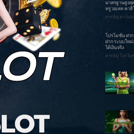
มาตรฐานสูงสุด
ทรูวอเลท คาสิ
สารบัญ ความป
โปรโมชั่น ฝาก
ฝาก ระบบใหม่ล
ได้เงินจริง
สารบัญ โปรโมช
บSLOT