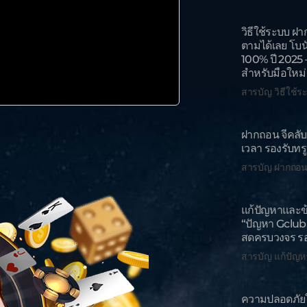
วิธีใช้ระบบ ฝ
ตามได้เลย โบน
100% ปี 2025 –
สำหรับมือใหม่
สารบัญ วิธีใช้
ฝากถอน จีคลับ 
เวลา รองรับทร
สารบัญ ฝากถอน 
แก้ปัญหาและข้
“ปัญหา Gclub 
สดครบวงจร รอ
สารบัญ แก้ปัญห
ความปลอดภัยใ