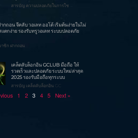
สารบัญ ความปลอดภัยในการใช
กถอน จีคลับ วอเลท ออโต้ เริ่มต้นง่ายในไม่
นัสแตกง่าย รองรับทรูวอเลท ระบบปลอดภัย
มาชิก ฝากถอน
เคล็ดลับล็อกอิน GCLUB มือถือ ให้
รวดเร็วและปลอดภัย ระบบใหม่ล่าสุด
2025 รองรับมือถือทุกระบบ
สารบัญ เคล็ดลับล็อกอิน GC
evious
1
2
3
4
5
Next »