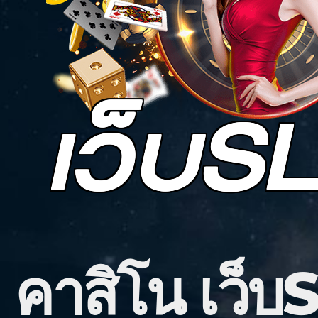
คาสิโน เว็