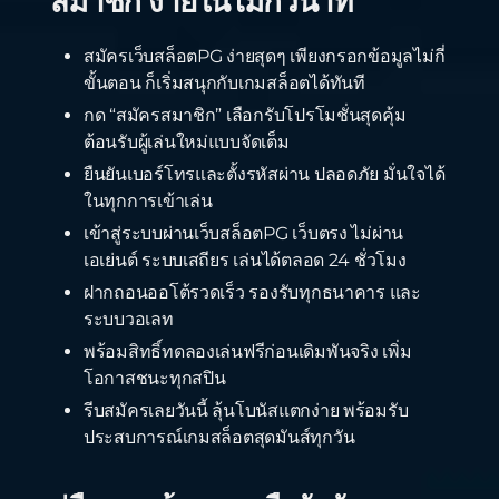
สมาชิก ง่ายในไม่กี่วินาที
สมัครเว็บสล็อตPG ง่ายสุดๆ เพียงกรอกข้อมูลไม่กี่
ขั้นตอน ก็เริ่มสนุกกับเกมสล็อตได้ทันที
กด “สมัครสมาชิก” เลือกรับโปรโมชั่นสุดคุ้ม
ต้อนรับผู้เล่นใหม่แบบจัดเต็ม
ยืนยันเบอร์โทรและตั้งรหัสผ่าน ปลอดภัย มั่นใจได้
ในทุกการเข้าเล่น
เข้าสู่ระบบผ่านเว็บสล็อตPG เว็บตรง ไม่ผ่าน
เอเย่นต์ ระบบเสถียร เล่นได้ตลอด 24 ชั่วโมง
ฝากถอนออโต้รวดเร็ว รองรับทุกธนาคาร และ
ระบบวอเลท
พร้อมสิทธิ์ทดลองเล่นฟรีก่อนเดิมพันจริง เพิ่ม
โอกาสชนะทุกสปิน
รีบสมัครเลยวันนี้ ลุ้นโบนัสแตกง่าย พร้อมรับ
ประสบการณ์เกมสล็อตสุดมันส์ทุกวัน