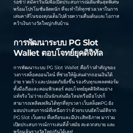
รอช้า! สมัครวันนี้เพื่อเปิดประสบการณ์เดิมพันสุดพิเศษ
พร้อมโปรโมชั่นจัดหนัก ที่จะทำให้ทุกช่วงเวลาในการ
เล่นคาสิโนของคุณเต็มไปด้วยความตื่นเต้นและโอกาส
คว้าเงินรางวัลใหญ่กลับบ้าน
การพัฒนาระบบ PG Slot
Wallet ตอบโจทย์ยุคดิจิทัล
การพัฒนาระบบ PG Slot Wallet คือก้าวสำคัญของ
วงการสล็อตออนไลน์ ที่ช่วยให้ผู้เล่นฝากถอนเงินได้
ง่าย รวดเร็ว และปลอดภัยยิ่งขึ้น รองรับทุกแพลตฟอร์ม
ทั้งมือถือและคอมพิวเตอร์ ตอบโจทย์ยุคดิจิทัลอย่าง
แท้จริง ไม่ว่าจะเป็นนักเล่นมือใหม่หรือมือโปรก็
สามารถเพลิดเพลินได้ทุกที่ทุกเวลา เว็บสล็อตPG ยัง
มอบประสบการณ์ที่เหนือกว่า ด้วยระบบอัตโนมัติจาก
PG Slot เว็บตรง ที่เสถียรและมีประสิทธิภาพ มาร่วม
เปิดประสบการณ์การเล่นที่ล้ำสมัย สะดวกสบาย และ
พร้อมลุ้นรางวัลใหญ่กันได้เลย!