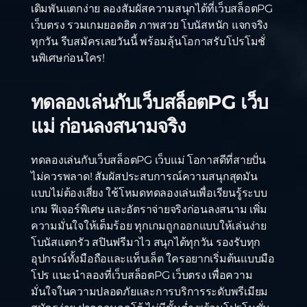
เดิมพันแตกง่าย ลองสัมผัสความสนุกได้ที่เว็บสล็อตPG
เว็บตรง รวมเกมยอดฮิต ภาพสวย โบนัสหนัก แจกจริง
ทุกวัน รีบสมัครเลยวันนี้ พร้อมลุ้นโอกาสรับโปรโมชั่
นพิเศษก่อนใคร!
ทดลองเล่นกับเว็บสล็อตPG เว็บ
แม่ ก่อนลงสนามจริง
ทดลองเล่นกับเว็บสล็อตPG เว็บแม่ โอกาสดีที่สายปั่น
ไม่ควรพลาด! สัมผัสประสบการณ์ความสนุกสุดมัน
แบบไม่ต้องเสี่ยง ใช้โหมดทดลองเล่นเพื่อเรียนรู้ระบบ
เกม ฟีเจอร์พิเศษ และอัตราจ่ายจริงก่อนลงสนาม เพิ่ม
ความมั่นใจให้เต็มร้อย ทุกเกมถูกออกแบบให้เล่นง่าย
โบนัสแตกรัว สปินฟรีมาไว สนุกได้ทุกวัน รองรับทุก
อุปกรณ์ทั้งมือถือและแท็บเล็ต ใครอยากเริ่มต้นแบบมือ
โปร แนะนำลองที่เว็บสล็อตPG เว็บตรง เพื่อความ
มั่นใจในความปลอดภัยและการบริการระดับพรีเมียม