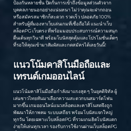
ป้องกันหลายชั้น ปิดกั้นการเข้าถึงข้อมูลส่วนตัวจาก
บุคคลภายนอกอย่างแน่นหนา ไม่ว่าคุณจะฝากถอน
หรือสมัครสมาชิกก็สะดวก รวดเร็ว ปลอดภัย 100%
สำหรับผู้ที่มองหาเว็บเล่นเกมที่เชื่อถือได้ แนะนำเว็บ
สล็อตPG เว็บตรง ที่พร้อมมอบประสบการณ์ความสนุก
ตื่นเต้นทุกวินาที พร้อมโบนัสสุดคุ้มและโปรโมชั่นเด็ดๆ
ที่รอให้คุณเข้ามาสัมผัสและกดสมัครได้เลยวันนี้!
แนวโน้มคาสิโนมือถือและ
เทรนด์เกมออนไลน์
แนวโน้มคาสิโนมือถือกำลังมาแรงสุด ๆ ในยุคดิจิทัล ผู้
เล่นชาวไทยหันมาเลือกความสะดวกบนสมาร์ตโฟน
มากขึ้น เกมออนไลน์แนวสล็อตและคาสิโนสดจึงถูก
พัฒนาให้ภาพคม ระบบเสถียร พร้อมโบนัสแจกใหญ่
ทุกวัน โดยเฉพาะเว็บสล็อตPG ที่รวมเกมฮิตโบนัสแตก
ง่ายให้เล่นทุกเวลา รองรับการใช้งานผ่านเว็บสล็อตPG