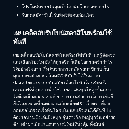
โปรโมชั่นรายวันสุดเร้าใจ เพิ่มโอกาสทำกำไร
รีบกดสมัครวันนี้ รับสิทธิพิเศษก่อนใคร
เผยเคล็ดลับรับโบนัสคาสิโนพร้อมใช้
ทันที
เผยเคล็ดลับรับโบนัสคาสิโนพร้อมใช้ทันที! แค่รู้จังหวะ
และเลือกโปรโมชั่นให้ถูกจริต ก็เพิ่มโอกาสคว้ากำไร
ได้อย่างไม่ยาก เริ่มต้นจากการสมัครสมาชิกกับเว็บ
คุณภาพอย่างเว็บสล็อตPG ที่มั่นใจได้ในความ
ปลอดภัยและระบบทันสมัย เลือกโบนัสต้อนรับหรือ
เครดิตฟรีที่คุ้มค่า เพื่อใช้ต่อยอดเงินทุนให้สูงขึ้นแบบ
ไม่ต้องเสี่ยงเยอะ หากต้องการประสบการณ์การเล่นที่
ลื่นไหล ลองเชื่อมต่อผ่านเว็บสล็อตPG เว็บตรง ที่ฝาก
ถอนออโต้รวดเร็วทันใจ รับโบนัสแล้วเล่นได้ทันที ไม่
ต้องรอนาน ยิ่งเล่นยิ่งสนุก ลุ้นรางวัลใหญ่ทุกวัน อย่ารอ
ช้า! เข้ามาเปิดประสบการณ์ใหม่ที่ทั้งคุ้ม ทั้งมันส์