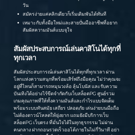
วัน
สมัครง่ายแค่คลิกเดียวก็เริ่มเดิมพันได้ทันที
เหมาะกับทั้งมือใหม่และสายปั่นมืออาชีพที่อยาก
สัมผัสความมันส์แบบจุใจ
สัมผัสประสบการณ์เล่นคาสิโนได้ทุกที่
ทุกเวลา
สัมผัสประสบการณ์เล่นคาสิโนได้ทุกที่ทุกเวลา ผ่าน
โลกแห่งความสนุกที่พร้อมเสิร์ฟถึงมือคุณ ไม่ว่าคุณจะ
อยู่ที่ไหนก็สามารถหมุนวงล้อ ลุ้นโบนัส และรับความ
บันเทิงได้อย่างไร้ขีดจำกัดกับเว็บสล็อตPG ศูนย์รวม
เกมคุณภาพที่ให้ทั้งความมันส์และกำไรแบบจัดเต็ม
พร้อมระบบทันสมัย เสถียร ปลอดภัย เล่นง่ายบนมือถือ
ไม่ต้องดาวน์โหลดให้ยุ่งยาก แถมยังมีบริการเว็บ
สล็อตPG เว็บตรง ที่มั่นใจได้ในทุกธุรกรรม ไม่ผ่าน
คนกลาง ฝากถอนรวดเร็วออโต้ภายในไม่กี่วินาที อย่า