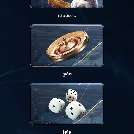
เสือมังกร
รูเล็ต
ไฮโล