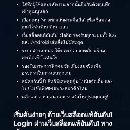
ใส่ชื่อผู้ใช้และรหัสผ่าน จากนั้นยืนยันตัวตนเพื่อ
เข้าสู่เมนูหลัก
เลือกเมนู “ทางเข้าเล่นผ่านมือถือ” เพื่อเชื่อมต่อ
เกมได้ทันทีทุกที่ทุกเวลา
เว็บสล็อตแท้อันดับ1 มือถือ รองรับทุกระบบทั้ง iOS
และ Android เล่นลื่นไม่มีสะดุด
ระบบฝากถอนออโต้รวดเร็ว ปลอดภัย พร้อม
เครดิตเข้าไวทันใจ
รองรับภาพกราฟิกคมชัด เสียงสมจริง เพิ่ม
อรรถรสในการเล่นทุกเกม
สมัครวันนี้รับสิทธิพิเศษสุดคุ้ม โบนัสจัดเต็ม และ
โปรโมชั่นพิเศษเฉพาะสมาชิกใหม่
คลิกเลย ความสนุกและรางวัลใหญ่รอคุณอยู่!
เริ่มต้นง่ายๆ ด้วยเว็บสล็อตแท้อันดับ1
Login ผ่านเว็บสล็อตแท้อันดับ1 ทาง