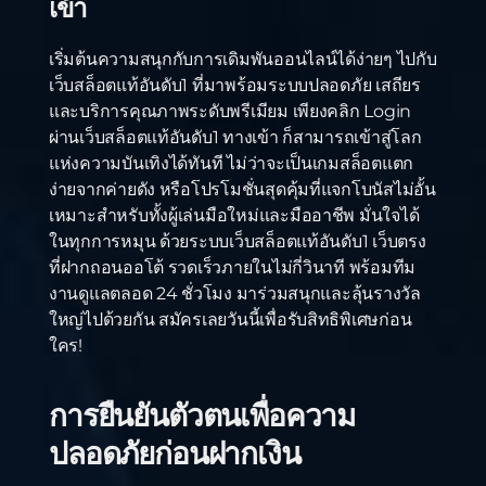
เข้า
เริ่มต้นความสนุกกับการเดิมพันออนไลน์ได้ง่ายๆ ไปกับ
เว็บสล็อตแท้อันดับ1 ที่มาพร้อมระบบปลอดภัย เสถียร
และบริการคุณภาพระดับพรีเมียม เพียงคลิก Login
ผ่านเว็บสล็อตแท้อันดับ1 ทางเข้า ก็สามารถเข้าสู่โลก
แห่งความบันเทิงได้ทันที ไม่ว่าจะเป็นเกมสล็อตแตก
ง่ายจากค่ายดัง หรือโปรโมชั่นสุดคุ้มที่แจกโบนัสไม่อั้น
เหมาะสำหรับทั้งผู้เล่นมือใหม่และมืออาชีพ มั่นใจได้
ในทุกการหมุน ด้วยระบบเว็บสล็อตแท้อันดับ1 เว็บตรง
ที่ฝากถอนออโต้ รวดเร็วภายในไม่กี่วินาที พร้อมทีม
งานดูแลตลอด 24 ชั่วโมง มาร่วมสนุกและลุ้นรางวัล
ใหญ่ไปด้วยกัน สมัครเลยวันนี้เพื่อรับสิทธิพิเศษก่อน
ใคร!
การยืนยันตัวตนเพื่อความ
ปลอดภัยก่อนฝากเงิน