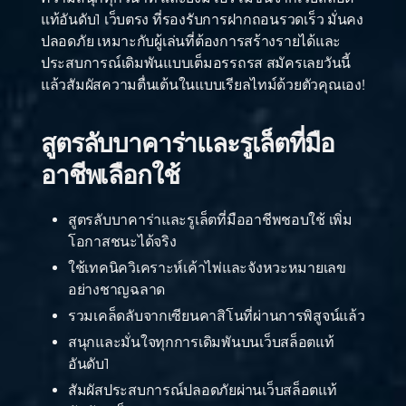
แท้อันดับ1 เว็บตรง ที่รองรับการฝากถอนรวดเร็ว มั่นคง
ปลอดภัย เหมาะกับผู้เล่นที่ต้องการสร้างรายได้และ
ประสบการณ์เดิมพันแบบเต็มอรรถรส สมัครเลยวันนี้
แล้วสัมผัสความตื่นเต้นในแบบเรียลไทม์ด้วยตัวคุณเอง!
สูตรลับบาคาร่าและรูเล็ตที่มือ
อาชีพเลือกใช้
สูตรลับบาคาร่าและรูเล็ตที่มืออาชีพชอบใช้ เพิ่ม
โอกาสชนะได้จริง
ใช้เทคนิควิเคราะห์เค้าไพ่และจังหวะหมายเลข
อย่างชาญฉลาด
รวมเคล็ดลับจากเซียนคาสิโนที่ผ่านการพิสูจน์แล้ว
สนุกและมั่นใจทุกการเดิมพันบนเว็บสล็อตแท้
อันดับ1
สัมผัสประสบการณ์ปลอดภัยผ่านเว็บสล็อตแท้