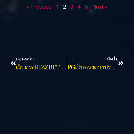
« Previous
1
2
3
4
5
Next »
ก่อนหน้า
ถัดไป
เว็บตรงRIZZBET ปี 2025 สมัครง่าย ปลอดภัย เชื่อถือได้แน่นอน
PGเว็บตรงต่างประเทศ 2025 แจกโปรคุ้ม ฝากถอนรวดเร็ว ปลอดภัย