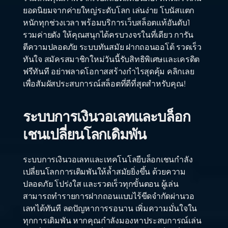
ยอดนิยมจากค่ายใหญ่ระดับโลก เล่นง่าย โบนัสแตก
หนักทุกช่วงเวลา พร้อมบริการเว็บสล็อตแท้อันดับ1
รวมค่ายดัง ให้คุณสนุกได้ครบวงจรในที่เดียว การัน
ตีความปลอดภัย ระบบทันสมัย ฝากถอนออโต้ รวดเร็ว
ทันใจ สมัครสมาชิกใหม่วันนี้รับสิทธิพิเศษและเครดิต
ฟรีทันที อย่าพลาดโอกาสสร้างกำไรสุดคุ้ม คลิกเลย
เพื่อสัมผัสประสบการณ์สล็อตที่ดีที่สุดสำหรับคุณ!
ระบบการเงินวอเลทและบล็อก
เชนเปลี่ยนโลกเดิมพัน
ระบบการเงินวอเลทและเทคโนโลยีบล็อกเชนกำลัง
เปลี่ยนโลกการเดิมพันให้ล้ำสมัยยิ่งขึ้น ด้วยความ
ปลอดภัย โปร่งใส และรวดเร็วทุกขั้นตอน ผู้เล่น
สามารถทำรายการฝากถอนแบบไร้ขีดจำกัดผ่านวอ
เลทได้ทันที ลดปัญหาการรอนาน เพิ่มความมั่นใจใน
ทุกการเดิมพัน หากคุณกำลังมองหาประสบการณ์เล่น