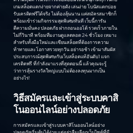
เกมสล็อตแตกง่ายจากค่ายดัง เล่นง่าย โบนัสแตกบ่อย
รับเครดิตฟรีได้จริง ไม่ต้องลุ้นนาน แค่สมัครสมาชิกก็
พร้อมเข้าร่วมกิจกรรมสุดพิเศษทันที เว็บนี้การัน
ตีความมั่นคง ปลอดภัย ฝากถอนออโต้ รวดเร็วภายใน
ไม่กี่วินาที พร้อมทีมงานดูแลตลอด 24 ชั่วโมง เหมาะ
สำหรับทั้งมือใหม่และเซียนสล็อตที่ต้องการความ
ท้าทายและโอกาสรวยทุกวัน อย่ารอช้า เข้ามาสัมผัส
ประสบการณ์สุดพิเศษกับเว็บสล็อตแท้อันดับ1 แจก
เครดิตฟรี ที่กำลังมาแรงที่สุดตอนนี้ แล้วคุณจะรู้
ว่าการลุ้นรางวัลใหญ่แบบไม่ต้องลงทุนมากเป็น
อย่างไร!
วิธีสมัครและเข้าสู่ระบบคาสิ
โนออนไลน์อย่างปลอดภัย
การสมัครและเข้าสู่ระบบคาสิโนออนไลน์อย่าง
ปลอดภัยเริ่มต้นได้ง่าย แต่อย่าลืมเลือกเว็บไซต์ที่มี