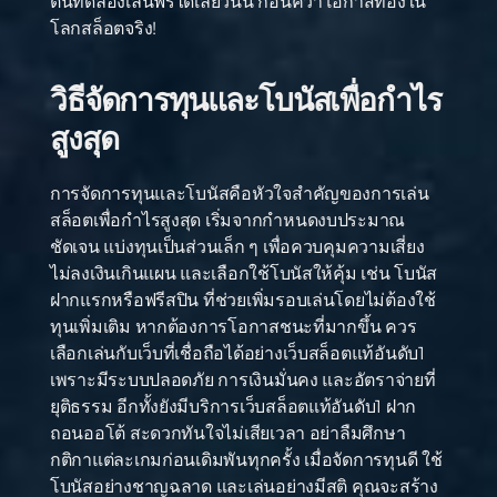
ต้นทดลองเล่นฟรีได้เลยวันนี้ ก่อนคว้าโอกาสทองใน
โลกสล็อตจริง!
วิธีจัดการทุนและโบนัสเพื่อกำไร
สูงสุด
การจัดการทุนและโบนัสคือหัวใจสำคัญของการเล่น
สล็อตเพื่อกำไรสูงสุด เริ่มจากกำหนดงบประมาณ
ชัดเจน แบ่งทุนเป็นส่วนเล็ก ๆ เพื่อควบคุมความเสี่ยง
ไม่ลงเงินเกินแผน และเลือกใช้โบนัสให้คุ้ม เช่น โบนัส
ฝากแรกหรือฟรีสปิน ที่ช่วยเพิ่มรอบเล่นโดยไม่ต้องใช้
ทุนเพิ่มเติม หากต้องการโอกาสชนะที่มากขึ้น ควร
เลือกเล่นกับเว็บที่เชื่อถือได้อย่างเว็บสล็อตแท้อันดับ1
เพราะมีระบบปลอดภัย การเงินมั่นคง และอัตราจ่ายที่
ยุติธรรม อีกทั้งยังมีบริการเว็บสล็อตแท้อันดับ1 ฝาก
ถอนออโต้ สะดวกทันใจไม่เสียเวลา อย่าลืมศึกษา
กติกาแต่ละเกมก่อนเดิมพันทุกครั้ง เมื่อจัดการทุนดี ใช้
โบนัสอย่างชาญฉลาด และเล่นอย่างมีสติ คุณจะสร้าง