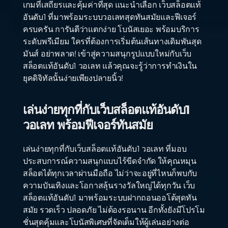
เกมที่เสถียรและคุ้มค่าที่สุด แนะนำเลือก เว็บสล็อตแท้
อันดับ1 ที่มาพร้อมระบบวอเลทสุดทันสมัยและฟีเจอร์
ครบครัน การันตีว่าแตกง่าย โบนัสเยอะ พร้อมบริการ
ระดับพรีเมียม ใครที่ต้องการเริ่มต้นเส้นทางเดิมพันสุด
มันส์ อย่าพลาด! เข้าสู่ความสนุกรูปแบบใหม่กับเว็บ
สล็อตแท้อันดับ1 วอเลท แล้วคุณจะรู้ว่าการทำเงินใน
ยุคดิจิทัลนั้นง่ายเพียงปลายนิ้ว!
เล่นง่ายทุกที่กับเว็บสล็อตแท้อันดับ1
วอเลท พร้อมฟีเจอร์ทันสมัย
เล่นง่ายทุกที่กับเว็บสล็อตแท้อันดับ1 วอเลท ที่มอบ
ประสบการณ์ความสนุกแบบไร้ขีดจำกัด ให้คุณหมุน
สล็อตได้ทุกเวลาผ่านมือถือ ไม่ว่าจะอยู่ที่ไหนก็พบกับ
ความบันเทิงและโอกาสลุ้นรางวัลใหญ่ได้ทุกวัน เว็บ
สล็อตแท้อันดับ1 มาพร้อมระบบฝากถอนออโต้สุดทัน
สมัย รวดเร็ว ปลอดภัย ไม่ต้องรอนาน อีกทั้งยังมีโปรโม
ชั่นสุดคุ้มและโบนัสพิเศษที่จัดเต็มให้ผู้เล่นอย่างต่อ