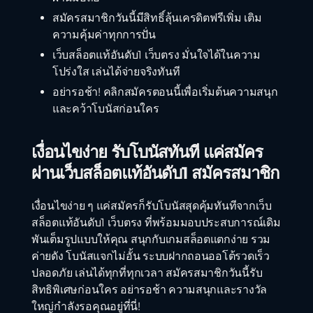
สมัครสมาชิกวันนี้มีสิทธิ์ลุ้นเครดิตฟรีเพิ่ม เติม
ความคุ้มค่าทุกการปั่น
เว็บสล็อตแท้อันดับ1 เว็บตรง มั่นใจได้ในความ
โปร่งใส เล่นได้จ่ายจริงทันที
อย่ารอช้า! คลิกสมัครตอนนี้เพื่อเริ่มต้นความสนุก
และคว้าโบนัสก่อนใคร
เงื่อนไขง่าย รับโบนัสทันที แค่สมัคร
ผ่านเว็บสล็อตแท้อันดับ1 สมัครสมาชิก
เงื่อนไขง่าย ๆ แค่สมัครก็รับโบนัสสุดคุ้มทันทีจากเว็บ
สล็อตแท้อันดับ1 เว็บตรง ที่พร้อมมอบประสบการณ์เดิม
พันเต็มรูปแบบให้คุณ สนุกกับเกมสล็อตแตกง่าย รวม
ค่ายดัง โบนัสแจกไม่อั้น ระบบฝากถอนออโต้รวดเร็ว
ปลอดภัย เล่นได้ทุกที่ทุกเวลา สมัครสมาชิกวันนี้รับ
สิทธิพิเศษก่อนใคร อย่ารอช้า ความสนุกและรางวัล
ใหญ่กำลังรอคุณอยู่ที่นี่!