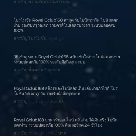
สารบัญ ความสะดวกในการเล่น
โปรโมชั่น Royal Gclub168 ล่าสุด รับโบนัสทุกวัน โบนัสแตก
ง่าย รองรับทรูวอเลท รวมคาสิโนสดครบวงจร ระบบปลอดภัย
100%
สารบัญ โปรโมชั่น royal gc
วิธีเข้าสู่ระบบ Royal Gclub168 ฉบับเข้าใจง่าย โบนัสแตกง่าย
ระบบปลอดภัย 100% รองรับมือถือทุกระบบ
สารบัญ ขั้นตอนเข้าสู่ระบบ
Royal Gclub168 สล็อตและโบนัสจัดเต็ม เล่นง่ายกำไรดี โปร
โมชั่นอัปเดตทุกวัน รองรับมือถือทุกระบบ
สารบัญ royal gclub168 สล็
Royal Gclub168 บาคาร่าออนไลน์ เล่นง่าย ได้เงินจริง โบนัส
แตกง่าย ระบบปลอดภัย 100% ดีลเลอร์สด 24 ชั่วโมง
สารบัญ royal gclub168 บาค