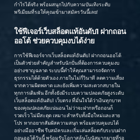
กำไรได้จริง พร้อมสนุกไปกับความบันเทิงระดับ
พรีเมียมที่รอให้คุณเข้ามาสมัครวันนี้เลย!
ใช้ฟีเจอร์เว็บสล็อตแท้อันดับ1 ฝากถอน
ออโต้ ช่วยควบคุมงบได้ง่าย
การใช้ฟีเจอร์จากเว็บสล็อตแท้อันดับ1 ฝากถอนออโต้
เป็นตัวช่วยสำคัญสำหรับนักปั่นที่ต้องการควบคุมงบ
อย่างชาญฉลาด ระบบนี้ทำให้คุณสามารถจัดการ
ธุรกรรมได้ด้วยตัวเอง ภายในไม่กี่วินาที ลดความเสี่ยง
จากความผิดพลาด และยังเพิ่มความสะดวกสบายใน
ทุกการเดิมพัน อีกทั้งยังมีระบบความปลอดภัยสูงระดับ
เว็บสล็อตแท้อันดับ1 เว็บตรง ที่มั่นใจได้ว่าเงินทุกบาท
ของคุณปลอดภัยแน่นอน ไม่ว่าจะฝากหรือถอนก็
รวดเร็ว ไม่มีสะดุด เหมาะสำหรับทั้งมือใหม่และสาย
โปร หากอยากสัมผัสความสนุก พร้อมควบคุมงบได้
อย่างมืออาชีพ รีบสมัครและเริ่มเล่นสล็อตกับระบบฝาก
ถอนออโต้วันนี้ พร้อมรับโอกาสลุ้นโบนัสมากมายที่รอ