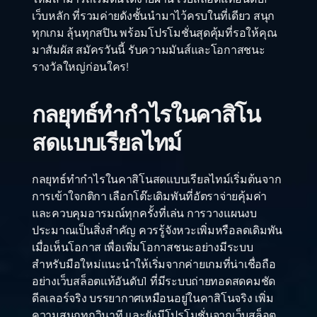
เว็บหลัก ที่รวมค่ายดังชั้นนำมาไว้ครบในที่เดียว สนุก
ทุกเกม ลุ้นทุกสปิน พร้อมโปรโมชั่นสุดคุ้มที่รอให้คุณ
มาสัมผัส สมัครวันนี้ รับความมันส์และโอกาสชนะ
รางวัลใหญ่ก่อนใคร!
กลยุทธ์ทำกำไรในคาสิโน
สดแบบเรียลไทม์
กลยุทธ์ทำกำไรในคาสิโนสดแบบเรียลไทม์เริ่มต้นจาก
การเข้าใจกติกา เลือกโต๊ะเดิมพันที่อัตราจ่ายคุ้มค่า
และควบคุมอารมณ์ทุกครั้งที่เล่น การวางแผนงบ
ประมาณเป็นสิ่งสำคัญ ควรรู้จังหวะเพิ่มหรือลดเดิมพัน
เมื่อเห็นโอกาส เพื่อเพิ่มโอกาสชนะอย่างมีระบบ
สำหรับมือใหม่แนะนำให้เริ่มจากค่ายเกมที่น่าเชื่อถือ
อย่างเว็บสล็อตแท้อันดับ1 ที่มีระบบถ่ายทอดสดคมชัด
ดีลเลอร์จริง บรรยากาศเหมือนอยู่ในคาสิโนจริง เพิ่ม
ความสนุกทุกวินาที และยังมีโปรโมชั่นจากเว็บสล็อต