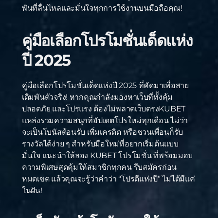
พันที่ลื่นไหลและมั่นใจทุกการใช้งานบนมือถือคุณ!
คู่มือเลือกโปรโมชั่นเด็ดแห่ง
ปี 2025
คู่มือเลือกโปรโมชั่นเด็ดแห่งปี 2025 ที่คัดมาเพื่อสาย
เดิมพันตัวจริง! หากคุณกำลังมองหาเว็บที่ทั้งคุ้ม
ปลอดภัย และโปรแรง ต้องไม่พลาดเว็บตรงKUBET
แหล่งรวมความสนุกที่อัปเดตโปรใหม่ทุกเดือน ไม่ว่า
จะเป็นโบนัสต้อนรับ เพิ่มเครดิต หรือชวนเพื่อนก็รับ
รางวัลได้ง่าย ๆ สำหรับมือใหม่ที่อยากเริ่มต้นแบบ
มั่นใจ แนะนำให้ลอง KUBET โปรโมชั่น ที่พร้อมมอบ
ความพิเศษสุดคุ้มให้สมาชิกทุกคน รีบสมัครก่อน
หมดเขต แล้วคุณจะรู้ว่าคำว่า “โปรดีแห่งปี” ไม่ได้มีแค่
ในฝัน!