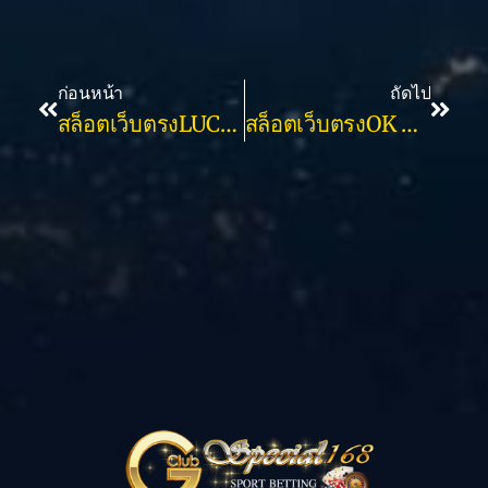
ก่อนหน้า
ถัดไป
สล็อตเว็บตรงLUCKY135 ระบบปลอดภัย ฝากถอนรวดเร็วในปี 2025
สล็อตเว็บตรงOK ล่าสุด 2025 รวมโปรโมชั่นและรีวิวเชื่อถือได้