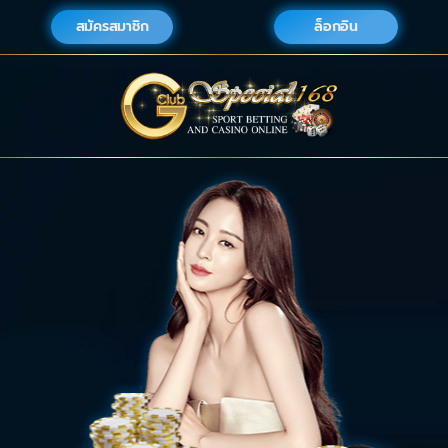
สมัครสมาชิก
ล็อกอิน