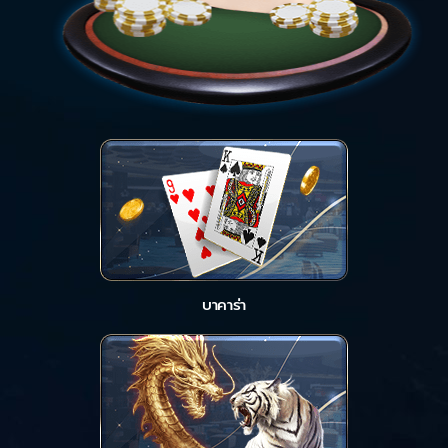
บาคาร่า