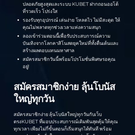
ปลอดภัยสูงสุดและระบบ KUBET ฝากถอนออโต้
ที่รวดเร็ว โปร่งใส
รองรับทุกอุปกรณ์ เล่นง่าย โหลดไว ไม่มีสะดุด ให้
คุณไม่พลาดทุกช่วงเวลาแห่งความสนุก
ลองเข้าร่วมตอนนี้เพื่อรับประสบการณ์ความ
บันเทิงจากโลกคาสิโนสดยุคใหม่ที่ทั้งตื่นเต้นและ
สร้างผลตอบแทนมหาศาล
สมัครสมาชิกวันนี้พร้อมโปรโมชั่นพิเศษรอคุณ
อยู่!
สมัครสมาชิกง่าย ลุ้นโบนัส
ใหญ่ทุกวัน
สมัครสมาชิกง่าย ลุ้นโบนัสใหญ่ทุกวันกับเว็บ
ตรงKUBET ที่มอบประสบการณ์เดิมพันสุดคุ้มให้คุณ
ทุกเวลา เพียงไม่กี่ขั้นตอนก็เริ่มสนุกได้ทันที พร้อม