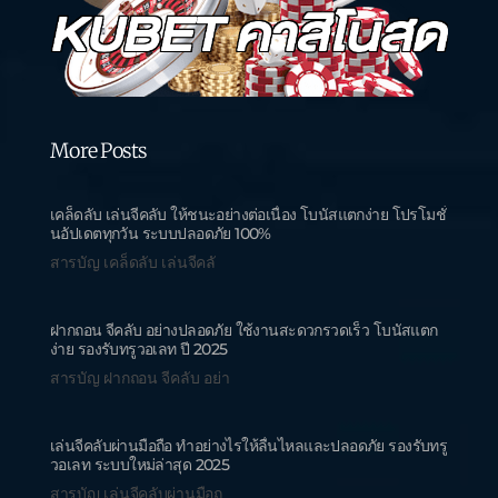
More Posts
เคล็ดลับ เล่นจีคลับ ให้ชนะอย่างต่อเนื่อง โบนัสแตกง่าย โปรโมชั่
นอัปเดตทุกวัน ระบบปลอดภัย 100%
สารบัญ เคล็ดลับ เล่นจีคลั
ฝากถอน จีคลับ อย่างปลอดภัย ใช้งานสะดวกรวดเร็ว โบนัสแตก
ง่าย รองรับทรูวอเลท ปี 2025
สารบัญ ฝากถอน จีคลับ อย่า
เล่นจีคลับผ่านมือถือ ทำอย่างไรให้ลื่นไหลและปลอดภัย รองรับทรู
วอเลท ระบบใหม่ล่าสุด 2025
สารบัญ เล่นจีคลับผ่านมือถ