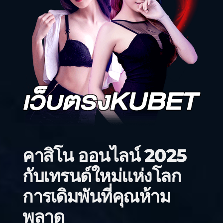
คาสิโน ออนไลน์ 2025
กับเทรนด์ใหม่แห่งโลก
การเดิมพันที่คุณห้าม
พลาด