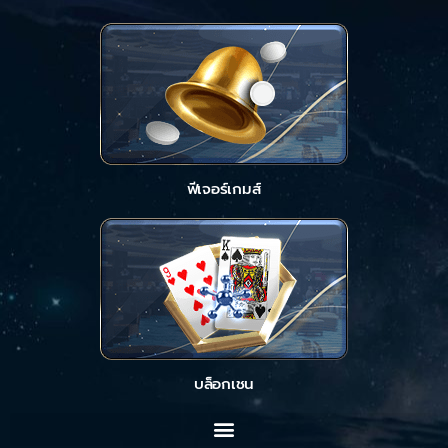
ฟีเจอร์เกมส์
บล็อกเชน