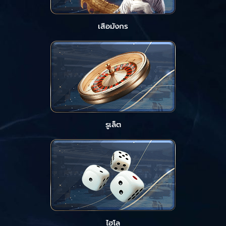
เสือมังกร
รูเล็ต
ไฮโล