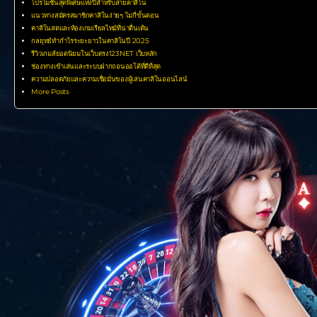
โปรโมชั่นสุดพิเศษแห่งปีสำหรับสายคาสิโน
แนวทางสมัครสมาชิกคาสิโนง่ายๆ ไม่กี่ขั้นตอน
คาสิโนสดและห้องเกมเรียลไทม์ที่น่าตื่นเต้น
กลยุทธ์ทำกำไรระยะยาวในคาสิโนปี 2025
รีวิวเกมส์ยอดนิยมในเว็บตรง123NET เว็บหลัก
ช่องทางเข้าเล่นและระบบฝากถอนออโต้ที่ดีที่สุด
ความปลอดภัยและความเชื่อมั่นของผู้เล่นคาสิโนออนไลน์
More Posts