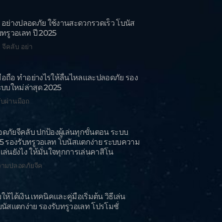
 อย่างปลอดภัย ใช้งานสะดวกรวดเร็ว โบนัส
บทรูวอเลท ปี 2025
จีคลับ อย่า
นมือถือ ทำอย่างไรให้ลื่นไหลและปลอดภัย รอง
ะบบใหม่ล่าสุด 2025
ับผ่านมือถ
ัยจีคลับ ปกป้องผู้เล่นทุกขั้นตอน ระบบ
25 รองรับทรูวอเลท โบนัสแตกง่าย ระบบความ
เล่นยังไง ให้มั่นใจทุกการเล่นคาสิโน
ามปลอดภัยจีค
ให้ได้เงิน เทคนิคและคู่มือเริ่มต้น วิธีเล่น
บนัสแตกง่าย รองรับทรูวอเลท โปรโมชั่