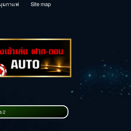
มุมกาแฟ
Site map
b 2