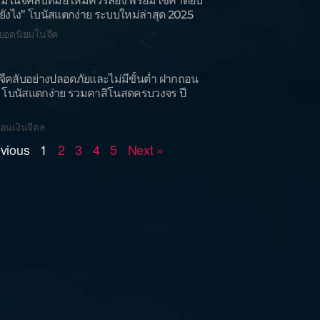
มในจีคลับที่มือใหม่ควรลอง พร้อมไขคำตอบ
นยังไง” โบนัสแตกง่าย ระบบใหม่ล่าสุด 2025
ยอดนิยมในจีค
นจีคลับอย่างปลอดภัยและไม่มีขั้นต่ำ ฝากถอน
งไง โบนัสแตกง่าย รวมคาสิโนสดครบวงจร ปี
อนเงินจีคล
evious
1
2
3
4
5
Next »