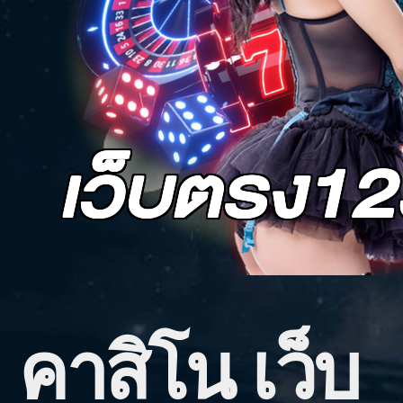
คาสิโน เว็บ