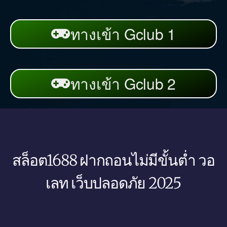
ทางเข้า Gclub 1
ทางเข้า Gclub 2
สล็อต1688 ฝากถอนไม่มีขั้นต่ำ วอ
เลท เว็บปลอดภัย 2025