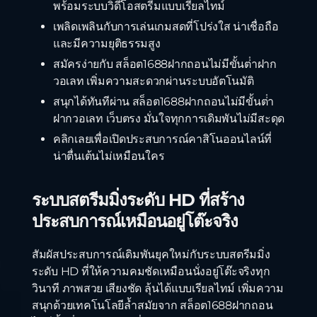
พร้อมระบบวิดีโอสตรีมแบบเรียลไทม์
เพลิดเพลินกับการเล่นเกมสดที่โปร่งใส น่าเชื่อถือ
และมีความยุติธรรมสูง
สมัครง่ายกับ สล็อต1688ฝากถอนไม่มีขั้นต่ําฝาก
วอเลท เพิ่มความสะดวกผ่านระบบอัตโนมัติ
สนุกได้ทันทีผ่าน สล็อต1688ฝากถอนไม่มีขั้นต่ํา
ฝากวอเลท เว็บตรง มั่นใจทุกการเดิมพันไม่มีสะดุด
คลิกเลยเพื่อเปิดประสบการณ์คาสิโนออนไลน์ที่
น่าตื่นเต้นไม่เหมือนใคร
ระบบสตรีมมิ่งระดับ HD ที่สร้าง
ประสบการณ์เหมือนอยู่โต๊ะจริง
สัมผัสประสบการณ์เดิมพันยุคใหม่กับระบบสตรีมมิ่ง
ระดับ HD ที่ให้ความคมชัดเหมือนนั่งอยู่โต๊ะจริงทุก
วินาที ภาพสวย เสียงชัด ลุ้นได้แบบเรียลไทม์ เพิ่มความ
สนุกด้วยเทคโนโลยีล้ำสมัยจาก สล็อต1688ฝากถอน