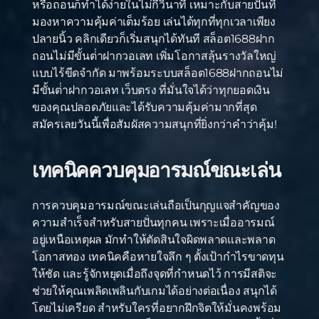
หรือถอนก็ทำได้ง่ายในไม่กี่วินาที เหมาะกับสายปั่นที่
มองหาความคุ้มค่าเต็มร้อย เล่นได้ทุกที่ทุกเวลาเพียง
ปลายนิ้ว คลิกเดียวก็เริ่มสนุกได้ทันที สล็อต1688ฝาก
ถอนไม่มีขั้นต่ําฝากวอเลท เพิ่มโอกาสลุ้นรางวัลใหญ่
แบบไร้ขีดจำกัด มาพร้อมระบบสล็อต1688ฝากถอนไม่
มีขั้นต่ําฝากวอเลท เว็บตรง ที่มั่นใจได้ว่าทุกยอดเงิน
ของคุณปลอดภัยและได้รับความคุ้มค่ามากที่สุด
สมัครเลยวันนี้เพื่อสัมผัสความสนุกที่ยิ่งกว่าคำว่าคุ้ม!
เทคนิคควบคุมอารมณ์ขณะเล่น
การควบคุมอารมณ์ขณะเล่นถือเป็นกุญแจสำคัญของ
ความสำเร็จสำหรับสายปั่นทุกคน เพราะเมื่ออารมณ์
อยู่เหนือเหตุผล มักทำให้ตัดสินใจผิดพลาดและพลาด
โอกาสทอง เทคนิคคือหายใจลึก ๆ ตั้งเป้ากำไรขาดทุน
ให้ชัด และรู้จักหยุดเมื่อถึงจุดที่กำหนดไว้ การมีสติจะ
ช่วยให้คุณเพลิดเพลินกับเกมได้อย่างต่อเนื่อง สนุกได้
โดยไม่เครียด สำหรับใครที่อยากฝึกจิตให้มั่นคงพร้อม