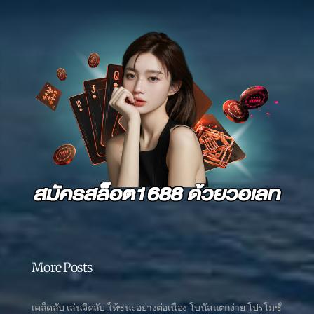
More Posts
เคล็ดลับ เล่นจีคลับ ให้ชนะอย่างต่อเนื่อง โบนัสแตกง่าย โปรโมชั่