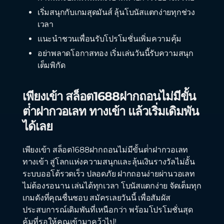
เริ่มสนุกกับเกมสุดมันส์ ลุ้นโบนัสแตกง่ายทุกช่วง
เวลา
แนะนำชวนเพื่อนรับโปรโมชั่นเพิ่มความคุ้ม
อย่าพลาดโอกาสทอง เริ่มเล่นวันนี้รับความสนุก
เต็มพิกัด
เพียงเข้า สล็อต1688ฝากถอนไม่มีขั้น
ต่ําฝากวอเลท ทางเข้า แล้วเริ่มเดิมพัน
ได้เลย
เพียงเข้า สล็อต1688ฝากถอนไม่มีขั้นต่ําฝากวอเลท
ทางเข้า สู่โลกแห่งความสนุกและลุ้นเงินรางวัลไม่อั้น
ระบบออโต้รวดเร็ว ปลอดภัย ฝากถอนง่ายผ่านวอเลท
ไม่ต้องรอนาน เล่นได้ทุกเวลา โบนัสแตกง่าย จัดเต็มทุก
เกมดังที่คุณชื่นชอบ สมัครเลยวันนี้ เพื่อสัมผัส
ประสบการณ์เดิมพันที่เหนือกว่า พร้อมโปรโมชั่นสุด
คุ้มที่รอให้คุณเข้ามาคว้าไป!