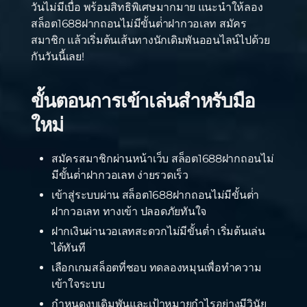
วันไม่มีเบื่อ พร้อมสิทธิพิเศษมากมาย แนะนำให้ลอง
สล็อต1688ฝากถอนไม่มีขั้นต่ําฝากวอเลท สมัคร
สมาชิก แล้วเริ่มต้นเส้นทางนักเดิมพันออนไลน์ไปด้วย
กันวันนี้เลย!
ขั้นตอนการเข้าเล่นสำหรับมือ
ใหม่
สมัครสมาชิกผ่านหน้าเว็บ สล็อต1688ฝากถอนไม่
มีขั้นต่ําฝากวอเลท ง่ายรวดเร็ว
เข้าสู่ระบบผ่าน สล็อต1688ฝากถอนไม่มีขั้นต่ํา
ฝากวอเลท ทางเข้า ปลอดภัยทันใจ
ฝากเงินผ่านวอเลทสะดวกไม่มีขั้นต่ำ เริ่มต้นเล่น
ได้ทันที
เลือกเกมสล็อตที่ชอบ ทดลองหมุนเพื่อทำความ
เข้าใจระบบ
กำหนดงบเดิมพันและเป้าหมายกำไรอย่างมีวินัย