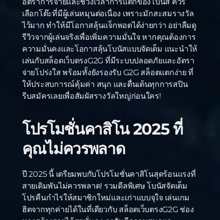
อัตราการจ่ายและช่วงเวลาการแตกของโบนัส ควร
เลือกโต๊ะที่มีผู้เล่นหมุนต่อเนื่อง เพราะมักสะสมรางวัล
ไว้มาก ทำให้มีโอกาสลุ้นแจ็กพอตได้ง่ายกว่า อย่าลืมดู
รีวิวจากผู้เล่นจริงเพื่อเพิ่มความมั่นใจ หากคุณต้องการ
ความมั่นคงและโอกาสลุ้นโบนัสแบบจัดเต็ม แนะนำให้
เล่นกับสล็อตเว็บตรงG2G ที่มีระบบปลอดภัยและอัตรา
จ่ายโปร่งใส พร้อมทั้งยังรองรับ G2G สล็อตแตกง่าย ที่
ให้ประสบการณ์คุ้มค่า สนุก และตื่นเต้นทุกการสปิน
รีบสมัครเลยเพื่อสัมผัสรางวัลใหญ่ก่อนใคร!
โปรโมชั่นคาสิโน 2025 ที่
คุณไม่ควรพลาด
ปี 2025 นี้ เตรียมพบกับโปรโมชั่นคาสิโนสุดร้อนแรงที่
สายเดิมพันไม่ควรพลาด! รวมดีลพิเศษ โบนัสจัดเต็ม
โปรคืนกำไรให้สมาชิกใหม่และเก่าแบบจุใจ เล่นเกม
ฮิตจากทุกค่ายได้ในที่เดียวกับ สล็อตเว็บตรงG2G ช่อง