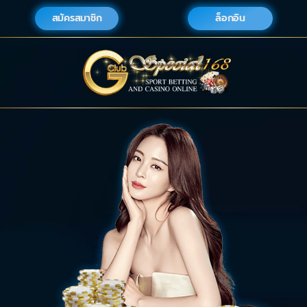
สมัครสมาชิก
ล็อกอิน