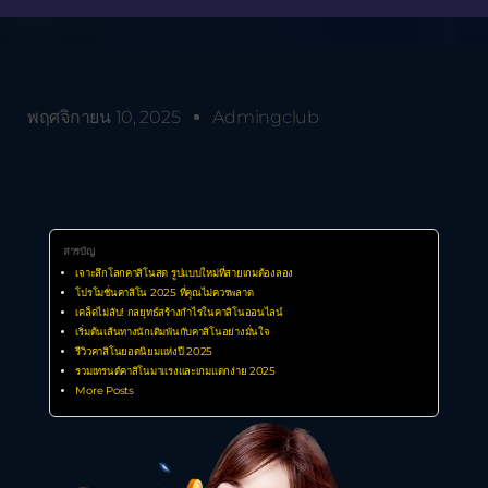
พฤศจิกายน 10, 2025
Admingclub
สารบัญ
เจาะลึกโลกคาสิโนสด รูปแบบใหม่ที่สายเกมต้องลอง
โปรโมชั่นคาสิโน 2025 ที่คุณไม่ควรพลาด
เคล็ดไม่ลับ! กลยุทธ์สร้างกำไรในคาสิโนออนไลน์
เริ่มต้นเส้นทางนักเดิมพันกับคาสิโนอย่างมั่นใจ
รีวิวคาสิโนยอดนิยมแห่งปี 2025
รวมเทรนด์คาสิโนมาแรงและเกมแตกง่าย 2025
More Posts