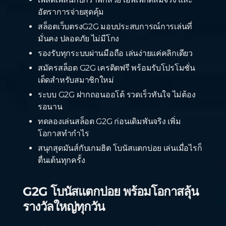
อัตราการจ่ายสุดคุ้ม
สล็อตเว็บตรงG2G มอบประสบการณ์การเล่นที่
มั่นคง ปลอดภัย ไม่มีโกง
รองรับทุกระบบผ่านมือถือ เล่นง่ายแค่คลิกเดียว
สมัครสล็อต G2G เครดิตฟรี พร้อมรับโปรโมชั่น
เด็ดสำหรับสมาชิกใหม่
ระบบ G2G ฝากถอนออโต้ รวดเร็วทันใจ ไม่ต้อง
รอนาน
ทดลองเล่นสล็อต G2G ก่อนเดิมพันจริง เพิ่ม
โอกาสทำกำไร
สนุกสุดมันส์กับเกมฮิต โบนัสแตกบ่อย เล่นเมื่อไรก็
ตื่นเต้นทุกครั้ง
G2G โบนัสแตกบ่อย พร้อมโอกาสลุ้น
รางวัลใหญ่ทุกวัน