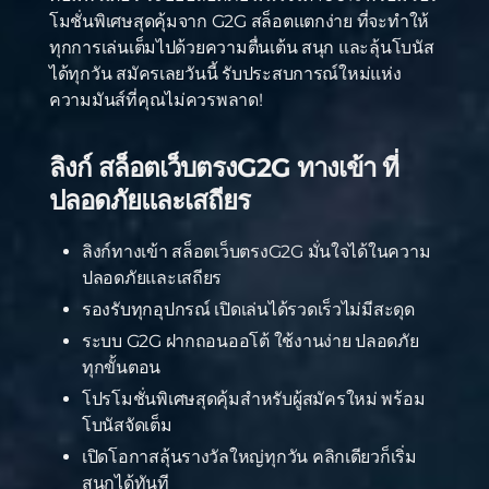
โมชั่นพิเศษสุดคุ้มจาก G2G สล็อตแตกง่าย ที่จะทำให้
ทุกการเล่นเต็มไปด้วยความตื่นเต้น สนุก และลุ้นโบนัส
ได้ทุกวัน สมัครเลยวันนี้ รับประสบการณ์ใหม่แห่ง
ความมันส์ที่คุณไม่ควรพลาด!
ลิงก์ สล็อตเว็บตรงG2G ทางเข้า ที่
ปลอดภัยและเสถียร
ลิงก์ทางเข้า สล็อตเว็บตรงG2G มั่นใจได้ในความ
ปลอดภัยและเสถียร
รองรับทุกอุปกรณ์ เปิดเล่นได้รวดเร็วไม่มีสะดุด
ระบบ G2G ฝากถอนออโต้ ใช้งานง่าย ปลอดภัย
ทุกขั้นตอน
โปรโมชั่นพิเศษสุดคุ้มสำหรับผู้สมัครใหม่ พร้อม
โบนัสจัดเต็ม
เปิดโอกาสลุ้นรางวัลใหญ่ทุกวัน คลิกเดียวก็เริ่ม
สนุกได้ทันที