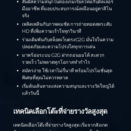
สัมผัสความสนุกในห้องเกมเรียลไทม์กับดีลเลอร์
มืออาชีพ ที่มอบประสบการณ์เหมือนอยู่คาสิโน
จริง
เพลิดเพลินกับภาพคมชัด การถ่ายทอดสดระดับ
HD ที่เพิ่มความเร้าใจทุกวินาที
ร่วมเดิมพันกับสล็อตเว็บตรงG2G มั่นใจในความ
ปลอดภัยและความโปร่งใสทุกการเล่น
มาพร้อมระบบ G2G ฝากถอนออโต้ สะดวก
รวดเร็ว ไม่พลาดทุกโอกาสทำกำไร
สมัครง่าย ใช้เวลาไม่กี่นาที พร้อมโปรโมชั่นสุด
พิเศษที่คุณไม่ควรพลาด
เริ่มต้นเส้นทางแห่งความสนุกและรางวัลใหญ่ได้
แล้ววันนี้
เทคนิคเลือกโต๊ะที่จ่ายรางวัลสูงสุด
เทคนิคเลือกโต๊ะที่จ่ายรางวัลสูงสุด เริ่มจากสังเกต