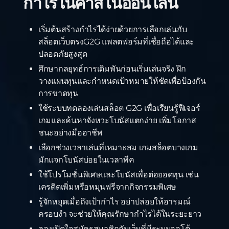
กำไรในคาสิโนออนไลน์
เริ่มต้นสร้างกำไรได้ง่ายด้วยการเลือกเล่นกับ
สล็อตเว็บตรงG2G แพลตฟอร์มที่เชื่อถือได้และ
ปลอดภัยสูงสุด
ศึกษากลยุทธ์การเดิมพันก่อนเริ่มเล่นจริง ฝึก
วางแผนทุนและกำหนดเป้าหมายให้ชัดเพื่อป้องกัน
การขาดทุน
ใช้ระบบทดลองเล่นสล็อต G2G เพื่อเรียนรู้ฟีเจอร์
เกมและค้นหาจังหวะโบนัสแตกง่าย เพิ่มโอกาส
ชนะอย่างมืออาชีพ
เลือกช่วงเวลาเล่นที่เหมาะสม เกมสล็อตบางเกม
มักแจกโบนัสบ่อยในเวลาพีค
ใช้โปรโมชั่นพิเศษและโบนัสเพื่อต่อยอดทุน เช่น
เครดิตเพิ่มหรือหมุนฟรีจากกิจกรรมพิเศษ
รู้จักหยุดเมื่อถึงเป้ากำไร อย่าปล่อยให้อารมณ์
ครอบงำ จะช่วยให้คุณรักษากำไรได้ในระยะยาว
ลองเปิดใจสมัครสมาชิกกับเว็บที่มีระบบออโต้