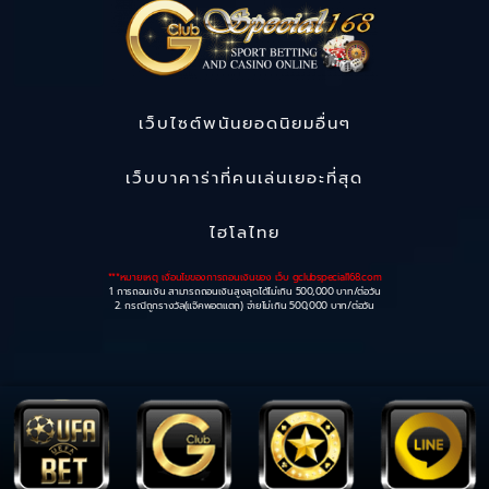
เว็บไซต์พนันยอดนิยมอื่นๆ
เว็บบาคาร่าที่คนเล่นเยอะที่สุด
ไฮโลไทย
***หมายเหตุ เงื่อนไขของการถอนเงินของ เว็บ gclubspecial168.com
1. การถอนเงิน สามารถถอนเงินสูงสุดได้ไม่เกิน 500,000 บาท/ต่อวัน
2. กรณีถูกรางวัล(แจ๊คพอตแตก) จ่ายไม่เกิน 500,000 บาท/ต่อวัน