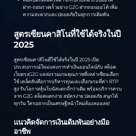
ฝาก-ถอนรวดเร็วอย่าง G2G ฝากถอนออโต้ เพิ่ม
ความสะดวกและปลอดภัยในทุกการเดิมพัน
สูตรเซียนคาสิโนที่ใช้ได้จริงในปี
2025
สูตรเซียนคาสิโนที่ใช้ได้จริงในปี 2025 เปิด
ประสบการณ์ใหม่แห่งการทำเงินออนไลน์กับ สล็อต
เว็บตรงG2G แหล่งรวมเกมคุณภาพที่เหล่าเซียนเลือก
ใช้ เคล็ดลับคือการบริหารทุนและเลือกเกมที่ค่า RTP
สูง รับโอกาสลุ้นโบนัสแตกถี่กว่าเดิม พร้อมบริการครบ
จาก G2G สล็อตแตกง่าย สมัครง่าย ปลอดภัย สนุกได้
ทุกวัน ใครอยากเป็นเศรษฐีหน้าใหม่ต้องลองเลย!
แนวคิดจัดการเงินเดิมพันอย่างมือ
อาชีพ