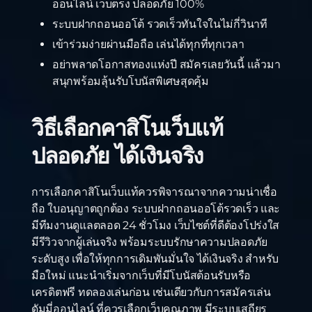
ออนไลน์ เว็บตรง ปลอดภัย 100%
ระบบฝากถอนออโต้ รวดเร็วทันใจในไม่กี่วินาที
เข้าร่วมง่ายผ่านมือถือ เล่นได้ทุกที่ทุกเวลา
อย่าพลาดโอกาสทองแห่งปี สมัครเลยวันนี้ แล้วมา
สนุกพร้อมลุ้นรับโบนัสพิเศษสุดคุ้ม
วิธีเลือกคาสิโนเว็บแท้
ปลอดภัย ได้เงินจริง
การเลือกคาสิโนเว็บแท้ควรพิจารณาจากความน่าเชื่อ
ถือ ใบอนุญาตถูกต้อง ระบบฝากถอนออโต้รวดเร็ว และ
มีทีมงานดูแลตลอด 24 ชั่วโมง เว็บไซต์ที่ดีต้องโปร่งใส
มีรีวิวจากผู้เล่นจริง พร้อมระบบรักษาความปลอดภัย
ระดับสูง เพื่อให้ทุกการเดิมพันมั่นใจ ได้เงินจริง สำหรับ
มือใหม่ แนะนำเริ่มจากเว็บที่มีโบนัสต้อนรับหรือ
เครดิตฟรี ทดลองเล่นก่อน เช่นเดียวกับการสมัครเล่น
ดัมมี่ออนไลน์ ที่ควรเลือกเว็บคุณภาพ มีระบบเสถียร