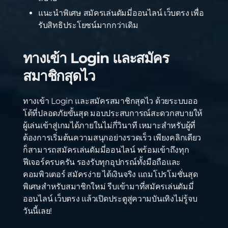
แนะนำพิเศษ สมัครเล่นดัมมี่ออนไลน์ เว็บตรง เพื่อ
รับสิทธิประโยชน์มากกว่าเดิม
ทางเข้า Login และสมัคร
สมาชิกสุดไว
ทางเข้า Login และสมัครสมาชิกสุดไว ด้วยระบบออ
โต้ที่ปลอดภัยขั้นสุด มอบประสบการณ์สะดวกสบายให้
ผู้เล่นเข้าสู่เกมได้ภายในไม่กี่วินาที เหมาะสำหรับผู้ที่
ต้องการเริ่มต้นความสนุกอย่างรวดเร็ว เพียงคลิกเดียว
ก็สามารถสมัครเล่นดัมมี่ออนไลน์ พร้อมเข้าถึงทุก
ฟีเจอร์ครบครัน รองรับทุกอุปกรณ์ทั้งมือถือและ
คอมพิวเตอร์ สมัครง่าย ได้เงินจริง แถมโปรโมชั่นสุด
พิเศษสำหรับสมาชิกใหม่ รีบเข้ามาที่สมัครเล่นดัมมี่
ออนไลน์ เว็บตรง แล้วเปิดประตูสู่ความบันเทิงไม่รู้จบ
วันนี้เลย!