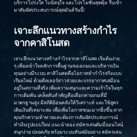
บริการโปร่งใส โบนัสจุใจ และโปรโมชั่นสุดคุ้ม รีบเข้า
มาสัมผัสประสบการณ์สุดมันส์วันนี้!
เจาะลึกแนวทางสร้างกำไร
จากคาสิโนสด
เจาะลึกแนวทางสร้างกำไรจากคาสิโนสด เริ่มต้นง่าย
ๆ เพียงเข้าใจหลักการพื้นฐานของเกมและบริหารเงิน
ทุนอย่างมีระบบ คาสิโนสดคือโอกาสทำกำไรจริงแบบ
เรียลไทม์ ด้วยดีลเลอร์สาวสวยและบรรยากาศเสมือน
อยู่ในสถานที่จริง เพิ่มความสนุกและความเร้าใจในทุก
การเดิมพัน เคล็ดลับสำคัญคือเลือกค่ายเกมที่มี
มาตรฐานสูง มีสถิติย้อนหลังให้วิเคราะห์ และใช้สูตร
เดินเงินที่เหมาะสม เพื่อเพิ่มโอกาสชนะมากยิ่งขึ้น หาก
คุณรักความท้าทายและต้องการสัมผัสประสบการณ์
ทำเงินรูปแบบใหม่ แนะนำลอง สมัครเล่นดัมมี่ออนไลน์
สนุกง่าย ปลอดภัย พร้อมระบบทันสมัยอย่าง สมัครเล่น