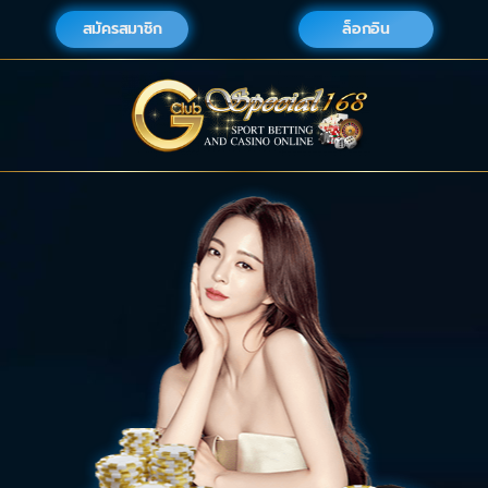
สมัครสมาชิก
ล็อกอิน