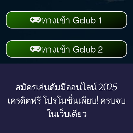
ทางเข้า Gclub 1
ทางเข้า Gclub 2
สมัครเล่นดัมมี่ออนไลน์ 2025
เครดิตฟรี โปรโมชั่นเพียบ! ครบจบ
ในเว็บเดียว