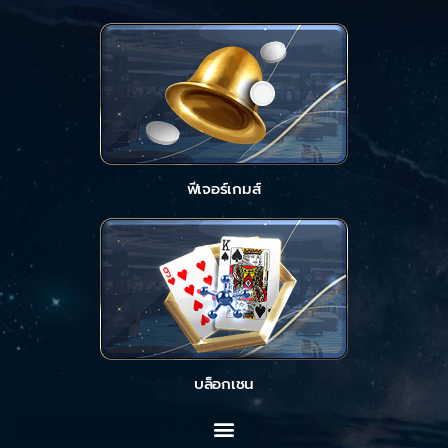
ฟีเจอร์เกมส์
บล็อกเชน