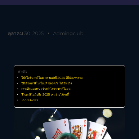
ตุลาคม 30, 2025
Admingclub
สารบัญ
โปรโมชั่นคาสิโนมาแรงแห่งปี 2025 ที่ไม่ควรพลาด
วิธีเลือกคาสิโนเว็บแท้ ปลอดภัย ได้เงินจริง
เจาะลึกแนวทางสร้างกำไรจากคาสิโนสด
รีวิวคาสิโนมือถือ 2025 เล่นง่ายได้ทุกที่
More Posts