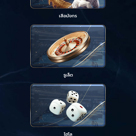
เสือมังกร
รูเล็ต
ไฮโล