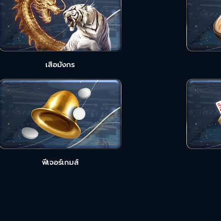
เสือมังกร
ฟีเจอร์เกมส์