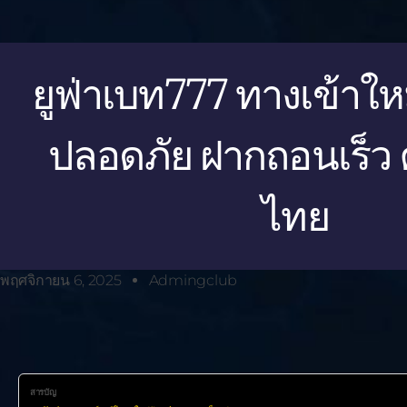
ยูฟ่าเบท777 ทางเข้าใหม
ปลอดภัย ฝากถอนเร็ว ค
ไทย
พฤศจิกายน 6, 2025
Admingclub
สารบัญ