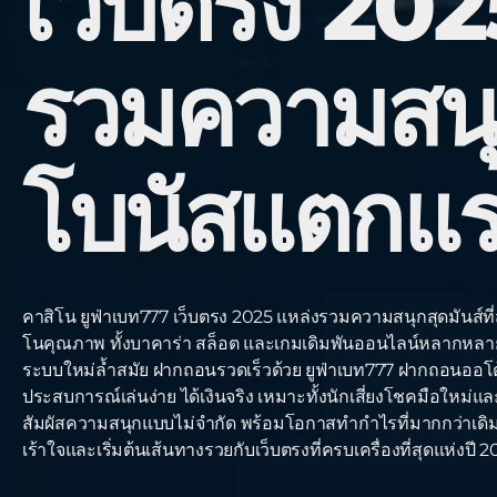
เว็บตรง 202
รวมความสน
โบนัสแตกแรง
คาสิโน ยูฟ่าเบท777 เว็บตรง 2025 แหล่งรวมความสนุกสุดมันส์ท
โนคุณภาพ ทั้งบาคาร่า สล็อต และเกมเดิมพันออนไลน์หลากหลาย 
ระบบใหม่ล้ำสมัย ฝากถอนรวดเร็วด้วย ยูฟ่าเบท777 ฝากถอนออโต
ประสบการณ์เล่นง่าย ได้เงินจริง เหมาะทั้งนักเสี่ยงโชคมือใหม่และ
สัมผัสความสนุกแบบไม่จำกัด พร้อมโอกาสทำกำไรที่มากกว่าเดิ
เร้าใจและเริ่มต้นเส้นทางรวยกับเว็บตรงที่ครบเครื่องที่สุดแห่งปี 2