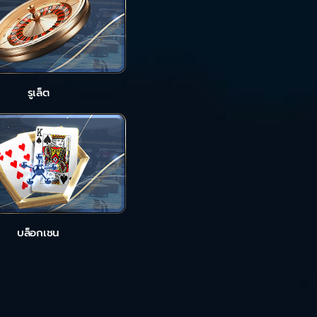
รูเล็ต
บล็อกเชน