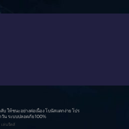
ีคลับ ให้ชนะอย่างต่อเนื่อง โบนัสแตกง่าย โปร
ุกวัน ระบบปลอดภัย 100%
เล่นจีคลั