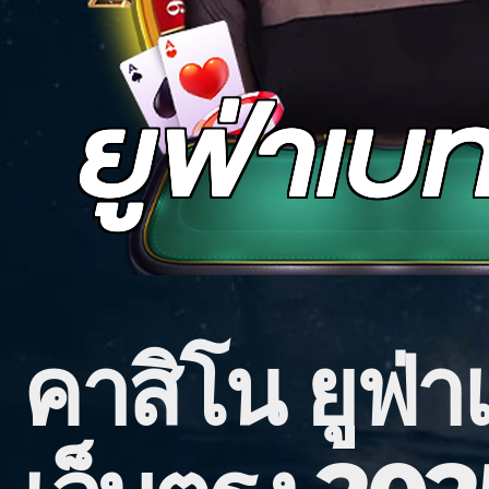
คาสิโน ยูฟ่