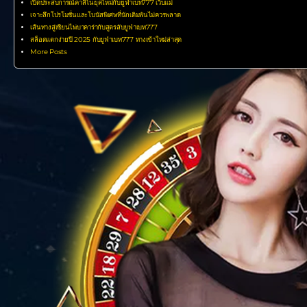
เปิดประสบการณ์คาสิโนยุคใหม่กับยูฟ่าเบท777 เว็บแม่
เจาะลึกโปรโมชั่นและโบนัสพิเศษที่นักเดิมพันไม่ควรพลาด
เส้นทางสู่เซียนไพ่บาคาร่ากับสูตรลับยูฟ่าเบท777
สล็อตแตกง่ายปี 2025 กับยูฟ่าเบท777 ทางเข้าใหม่ล่าสุด
More Posts