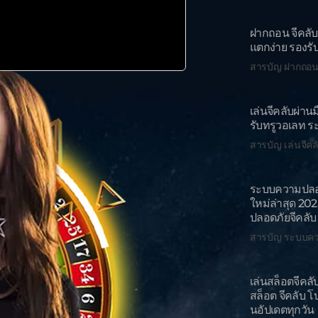
ฝากถอน จีคลับ
แตกง่าย รองรั
สารบัญ ฝากถอน 
เล่นจีคลับผ่า
รับทรูวอเลท ร
สารบัญ เล่นจีคล
ระบบความปลอดภ
ใหม่ล่าสุด 20
ปลอดภัยจีคลับ 
สารบัญ ระบบคว
เล่นสล็อตจีคลับ
สล็อต จีคลับ โ
นอัปเดตทุกวัน