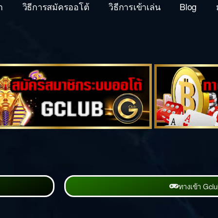
ำ
วิธีการสมัครออโต้
วิธีการเข้าเล่น
Blog
ทางเข้า Gclu