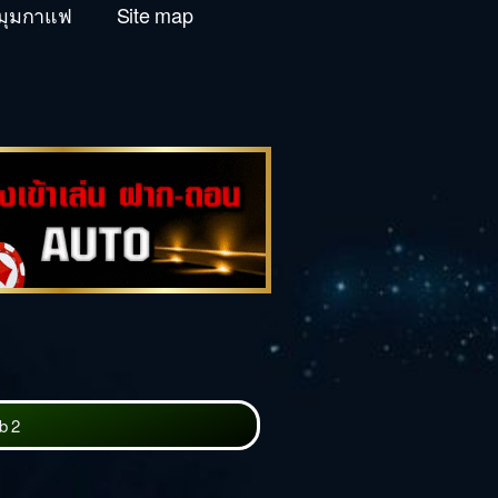
มุมกาแฟ
Site map
b 2