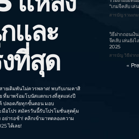
5 แหล่ง
รวมเกมยอดนิย
“เกมจีคลับ เล่
สารบัญ รวมเกม
ุกและ
วิธีฝากถอนเงิ
จีคลับ เล่นยั
2025
ที่สุด
สารบัญ วิธีฝากถ
« Pr
ี่สายเดิมพันไม่ควรพลาด! พบกับเกมคาสิ
ที่มาพร้อมโบนัสแตกแรงที่สุดแห่งปี
้ ปลอดภัยทุกขั้นตอน มอบ
มือโปร สมัครวันนี้รับโปรโมชั่นสุดคุ้ม
ม อย่ารอช้า! คลิกเข้ามาทดลองความ
025 ได้เลย!