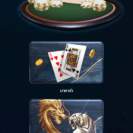
บาคาร่า