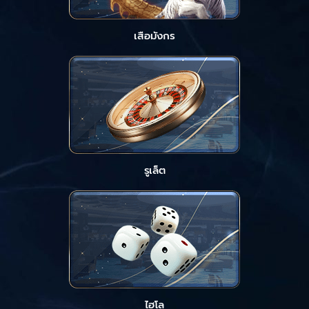
เสือมังกร
รูเล็ต
ไฮโล