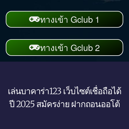
ทางเข้า Gclub 1
ทางเข้า Gclub 2
เล่นบาคาร่า123 เว็บไซต์เชื่อถือได้
ปี 2025 สมัครง่าย ฝากถอนออโต้