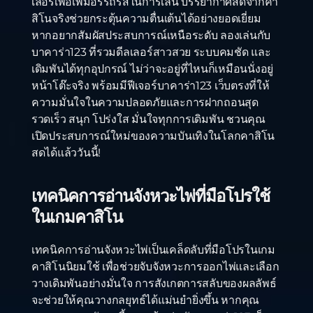
เลอร์เพื่อเพิ่มอรรถรสในการเล่น บรรยากาศสดจากคา
สิโนจริงช่วยกระตุ้นความตื่นเต้นได้อย่างยอดเยี่ยม
หากอยากสัมผัสประสบการณ์เหนือระดับ ลองเล่นกับ
บาคาร่า123 ที่รวมดีลเลอร์สาวสวย ระบบคมชัด และ
เดิมพันได้ทุกอุปกรณ์ ไม่ว่าจะอยู่ที่ไหนก็เหมือนนั่งอยู่
หน้าโต๊ะจริง พร้อมมีฟีเจอร์บาคาร่า123 เว็บตรงที่ให้
ความมั่นใจในความปลอดภัยและการฝากถอนสุด
รวดเร็ว สนุก โปร่งใส มั่นใจทุกการเดิมพัน ชวนคุณ
เปิดประสบการณ์ใหม่ของความบันเทิงในโลกคาสิโน
สดได้แล้ววันนี้!
เทคนิคการอ่านจังหวะไพ่ที่มือโปรใช้
ในเกมคาสิโน
เทคนิคการอ่านจังหวะไพ่เป็นเคล็ดลับที่มือโปรในเกม
คาสิโนนิยมใช้ เพื่อช่วยจับจังหวะการออกไพ่และเลือก
วางเดิมพันอย่างมั่นใจ การสังเกตการสลับของผลลัพธ์
จะช่วยให้คุณวางกลยุทธ์ได้แม่นยำยิ่งขึ้น หากคุณ