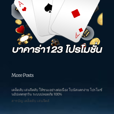
More Posts
เคล็ดลับ เล่นจีคลับ ให้ชนะอย่างต่อเนื่อง โบนัสแตกง่าย โปรโมชั่
นอัปเดตทุกวัน ระบบปลอดภัย 100%
สารบัญ เคล็ดลับ เล่นจีคลั