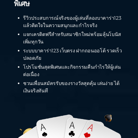
พิเศษ
รีวิวประสบการณ์จริงของผู้เล่นที่ลองบาคาร่า123
แล้วติดใจในความสนุกและกำไรจริง
แจกเครดิตฟรีสำหรับสมาชิกใหม่พร้อมลุ้นโบนัส
เพิ่มทุกวัน
ระบบบาคาร่า123 เว็บตรง ฝากถอนออโต้ รวดเร็ว
ปลอดภัย
โปรโมชั่นสุดพิเศษและกิจกรรมคืนกำไรให้ผู้เล่น
ต่อเนื่อง
ชวนเพื่อนสมัครรับของรางวัลสุดคุ้ม เล่นง่าย ได้
เงินจริงทันที