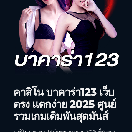
คาสิโน บาคาร่า123 เว็บ
ตรง แตกง่าย 2025 ศูนย์
รวมเกมเดิมพันสุดมันส์
คาสิโน บาคาร่า123 เว็บตรง แตกง่าย 2025 ที่สุดของ