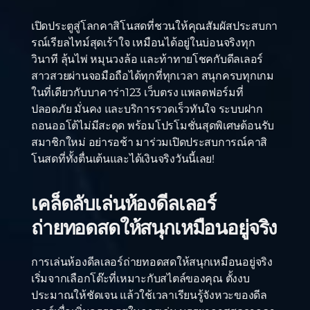
เปิดประตูสู่โลกคาสิโนสดที่ชวนให้คุณสัมผัสประสบกา
รณ์เรียลไทม์สุดเร้าใจ เหมือนได้อยู่ในบ่อนจริงทุก
วินาที ลุ้นไพ่ หมุนวงล้อ และท้าทายโชคกับดีลเลอร์
สาวสวยผ่านจอมือถือได้ทุกที่ทุกเวลา สนุกครบทุกเกม
ในที่เดียวกับบาคาร่า123 เว็บตรง แพลตฟอร์มที่
ปลอดภัย มั่นคง และบริการรวดเร็วทันใจ ระบบฝาก
ถอนออโต้ไม่มีสะดุด พร้อมโปรโมชั่นสุดพิเศษต้อนรับ
สมาชิกใหม่ อย่ารอช้า มาร่วมเปิดประสบการณ์คาสิ
โนสดที่ทั้งตื่นเต้นและได้เงินจริงวันนี้เลย!
เคล็ดลับเล่นห้องดีลเลอร์
ถ่ายทอดสดให้สนุกเหมือนอยู่จริง
การเล่นห้องดีลเลอร์ถ่ายทอดสดให้สนุกเหมือนอยู่จริง
เริ่มจากเลือกโต๊ะที่เหมาะกับสไตล์ของคุณ ตั้งงบ
ประมาณให้ชัดเจน แล้วใช้เวลาเรียนรู้จังหวะของดีล