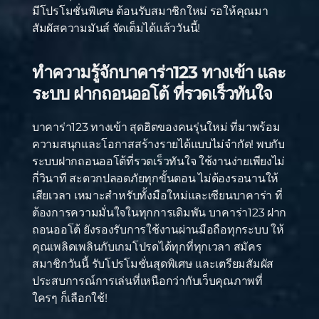
มีโปรโมชั่นพิเศษ ต้อนรับสมาชิกใหม่ รอให้คุณมา
สัมผัสความมันส์ จัดเต็มได้แล้ววันนี้!
ทำความรู้จักบาคาร่า123 ทางเข้า และ
ระบบ ฝากถอนออโต้ ที่รวดเร็วทันใจ
บาคาร่า123 ทางเข้า สุดฮิตของคนรุ่นใหม่ ที่มาพร้อม
ความสนุกและโอกาสสร้างรายได้แบบไม่จำกัด! พบกับ
ระบบฝากถอนออโต้ที่รวดเร็วทันใจ ใช้งานง่ายเพียงไม่
กี่วินาที สะดวกปลอดภัยทุกขั้นตอน ไม่ต้องรอนานให้
เสียเวลา เหมาะสำหรับทั้งมือใหม่และเซียนบาคาร่า ที่
ต้องการความมั่นใจในทุกการเดิมพัน บาคาร่า123 ฝาก
ถอนออโต้ ยังรองรับการใช้งานผ่านมือถือทุกระบบ ให้
คุณเพลิดเพลินกับเกมโปรดได้ทุกที่ทุกเวลา สมัคร
สมาชิกวันนี้ รับโปรโมชั่นสุดพิเศษ และเตรียมสัมผัส
ประสบการณ์การเล่นที่เหนือกว่ากับเว็บคุณภาพที่
ใครๆ ก็เลือกใช้!