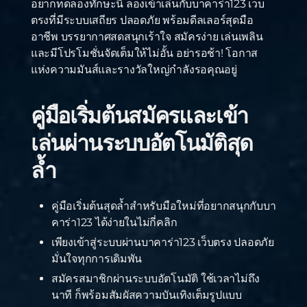
อยากทดลองทักษะนี้ ลองเข้าเล่นกับบาคาร่า123 เว็บ
ตรงที่มีระบบเสถียร ปลอดภัย พร้อมดีลเลอร์สุดมือ
อาชีพ บรรยากาศสดสนุกเร้าใจ สมัครง่าย เล่นเพลิน
และมีโปรโมชั่นจัดเต็มให้ไม่อั้น อย่ารอช้า! โอกาส
แห่งความมันส์และรางวัลใหญ่กำลังรอคุณอยู่
คู่มือเริ่มต้นสมัครและเข้า
เล่นผ่านระบบอัตโนมัติสุด
ล้ำ
คู่มือเริ่มต้นสุดล้ำสำหรับมือใหม่ที่อยากสนุกกับบา
คาร่า123 ได้ง่ายในไม่กี่คลิก
เพียงเข้าสู่ระบบผ่านบาคาร่า123 เว็บตรง ปลอดภัย
มั่นใจทุกการเดิมพัน
สมัครสมาชิกผ่านระบบอัตโนมัติ ใช้เวลาไม่ถึง
นาที ก็พร้อมสัมผัสความบันเทิงเต็มรูปแบบ