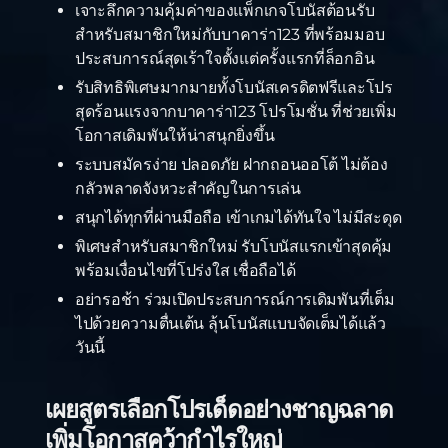
เจาะลึกความคุ้มค่าของแพ็กเกจโบนัสต้อนรับ
สำหรับสมาชิกใหม่กับบาคาร่า123 ที่พร้อมมอบ
ประสบการณ์สุดเร้าใจตั้งแต่ครั้งแรกที่ล็อกอิน
รับสิทธิพิเศษมากมายทั้งโบนัสเครดิตฟรีและโปร
สุดร้อนแรงจากบาคาร่า123 โปรโมชั่น ที่ช่วยเพิ่ม
โอกาสเดิมพันให้น่าสนุกยิ่งขึ้น
ระบบสมัครง่าย ปลอดภัย ฝากถอนออโต้ ไม่ต้อง
กลัวพลาดจังหวะสำคัญในการเล่น
สนุกได้ทุกที่ผ่านมือถือ เข้าเกมได้ทันใจ ไม่มีสะดุด
พิเศษสำหรับสมาชิกใหม่ รับโบนัสแรกเข้าสุดคุ้ม
พร้อมเงื่อนไขที่โปร่งใส เชื่อถือได้
อย่ารอช้า ร่วมเปิดประสบการณ์การเดิมพันที่เต็ม
ไปด้วยความตื่นเต้น ลุ้นโบนัสแบบจัดเต็มได้แล้ว
วันนี้
เผยสูตรเลือกโปรเด็ดอย่างชาญฉลาด
เพิ่มโอกาสคว้ากำไรใหญ่