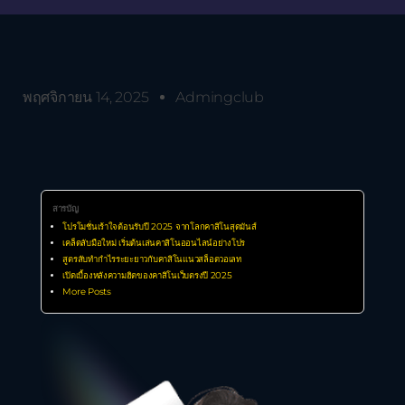
พฤศจิกายน 14, 2025
Admingclub
สารบัญ
โปรโมชั่นเร้าใจต้อนรับปี 2025 จากโลกคาสิโนสุดมันส์
เคล็ดลับมือใหม่ เริ่มต้นเล่นคาสิโนออนไลน์อย่างโปร
สูตรลับทำกำไรระยะยาวกับคาสิโนแนวสล็อตวอเลท
เปิดเบื้องหลังความฮิตของคาสิโนเว็บตรงปี 2025
More Posts