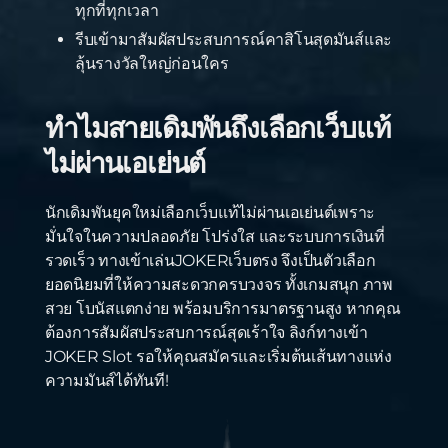
ทุกที่ทุกเวลา
รีบเข้ามาสัมผัสประสบการณ์คาสิโนสุดมันส์และ
ลุ้นรางวัลใหญ่ก่อนใคร
ทำไมสายเดิมพันถึงเลือกเว็บแท้
ไม่ผ่านเอเย่นต์
นักเดิมพันยุคใหม่เลือกเว็บแท้ไม่ผ่านเอเย่นต์เพราะ
มั่นใจในความปลอดภัย โปร่งใส และระบบการเงินที่
รวดเร็ว ทางเข้าเล่นJOKERเว็บตรง จึงเป็นตัวเลือก
ยอดนิยมที่ให้ความสะดวกครบวงจร ทั้งเกมสนุก ภาพ
สวย โบนัสแตกง่าย พร้อมบริการมาตรฐานสูง หากคุณ
ต้องการสัมผัสประสบการณ์สุดเร้าใจ ลิงก์ทางเข้า
JOKER Slot รอให้คุณสมัครและเริ่มต้นเส้นทางแห่ง
ความมันส์ได้ทันที!