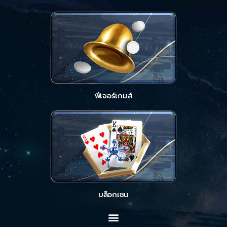
ฟีเจอร์เกมส์
บล็อกเชน