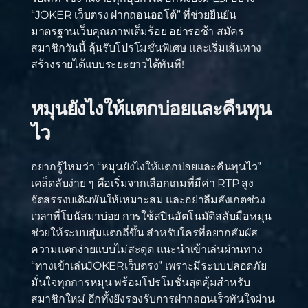
“JOKER เว็บตรง ฝากถอนออโต้” ที่ช่วยยืนยัน
มาตรฐานเว็บคุณภาพเต็มร้อย อย่ารอช้า สมัคร
สมาชิกวันนี้ ลุ้นรับโปรโมชั่นพิเศษ และเริ่มเส้นทาง
สร้างรายได้แบบระยะยาวได้ทันที!
หมุนยังไงให้แตกบ่อยและคืนทุน
ไว
อยากรู้ไหมว่า “หมุนยังไงให้แตกบ่อยและคืนทุนไว”
เคล็ดลับง่าย ๆ คือเริ่มจากเลือกเกมที่มีค่า RTP สูง
จัดสรรงบเดิมพันให้เหมาะสม และอย่าลืมสังเกตช่วง
เวลาที่โบนัสมาบ่อย การใช้สปินอัตโนมัติสลับมือหมุน
ช่วยให้ระบบสุ่มแตกถี่ขึ้น สำหรับใครที่อยากสัมผัส
ความแตกง่ายแบบไม่สะดุด แนะนำเข้าเล่นผ่านทาง
“ทางเข้าเล่นJOKERเว็บตรง” เพราะมีระบบปลอดภัย
มั่นใจทุกการหมุน พร้อมโปรโมชั่นสุดคุ้มสำหรับ
สมาชิกใหม่ อีกทั้งยังรองรับการฝากถอนเร็วทันใจผ่าน