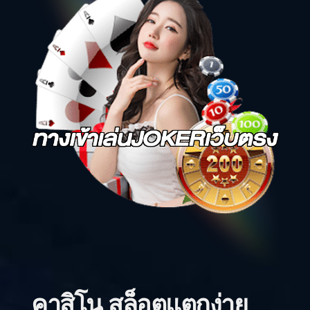
คาสิโน สล็อตแตกง่าย