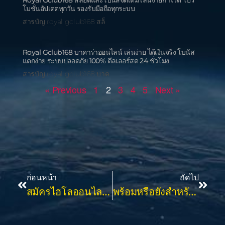
โมชั่นอัปเดตทุกวัน รองรับมือถือทุกระบบ
สารบัญ royal gclub168 สล็
Royal Gclub168 บาคาร่าออนไลน์ เล่นง่าย ได้เงินจริง โบนัส
แตกง่าย ระบบปลอดภัย 100% ดีลเลอร์สด 24 ชั่วโมง
สารบัญ royal gclub168 บาค
« Previous
1
2
3
4
5
Next »
ก่อนหน้า
ถัดไป
สมัครไฮโลออนไลน์888 วันนี้ รับเครดิตพนันฟรี
พร้อมหรือยังสำหรับการเดิมพันไฮโลออนไลน์พื้นบ้านครั้งใหม่?