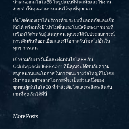
นำเสนอเกมไฮโล88 ในรูปแบบที่ทันสมัยและใช้งาน
ง่าย ทำให้คุณสามารถเล่นได้ทุกที่ทุกเวลา
เว็บไซต์ของเราให้บริการด้วยระบบที่ปลอดภัยและเชื่อ
ถือได้ พร้อมทั้งมีโปรโมชั่นและโบนัสพิเศษมากมายที่
เตรียมไว้สำหรับผู้เล่นทุกคน คุณจะได้รับประสบการณ์
การเดิมพันที่ยอดเยี่ยมและมีโอกาสรับโชคไม่อั้นใน
ทุกๆ การเล่น
เข้าร่วมกับเราวันนี้และเดิมพันไฮโล88 กับ
Gclubspecial1688.com ที่นี่คุณจะได้พบกับความ
สนุกสนานและโอกาสในการชนะรางวัลใหญ่ที่ไม่เคย
มีมาก่อน อย่าพลาดโอกาสที่จะเป็นส่วนหนึ่งของ
ชุมชนผู้เล่นไฮโล88 ที่กำลังเติบโตและเพลิดเพลินกับ
เกมที่คุณรักได้ที่นี่
More Posts