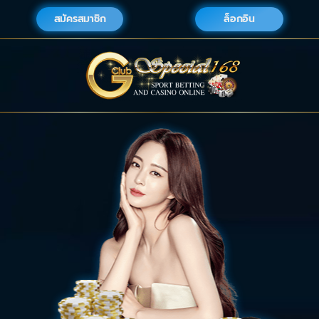
สมัครสมาชิก
ล็อกอิน