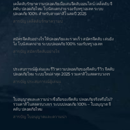
เคล็ดลับรักษาความปลอดภัยเมื่อเล่นจีคลับออนไลน์ เคล็ดลับ จี
คลับ ปลอดภัยไหม โบนัสแตกง่าย รองรับทรูวอเลท ระบบ
ปลอดภัย 100% สำหรับสายคาสิโนสดปี 2025
สารบัญ เคล็ดลับรักษาความป
สมัครจีคลับอย่างไรให้ปลอดภัยและรวดเร็ว สมัครจีคลับ เล่นยัง
ไง โบนัสแตกง่าย ระบบปลอดภัย 100% รองรับทรูวอเลท
สารบัญ สมัครจีคลับอย่างไร
ประสบการณ์ผู้เล่นและรีวิวความปลอดภัยของจีคลับ รีวิว จีคลับ
ปลอดภัยไหม ระบบใหม่ล่าสุด 2025 รวมคาสิโนสดครบวงจร
สารบัญ ประสบการณ์ผู้เล่นแ
ใบอนุญาตและความน่าเชื่อถือของจีคลับ ปลอดภัยจริงหรือไม่?
รวมคาสิโนสดครบวงจร ระบบปลอดภัย 100% – ใบอนุญาต จี
คลับ ปลอดภัยไหม
สารบัญ ใบอนุญาตและความน่า