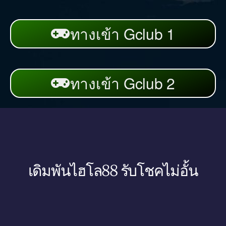
ทางเข้า Gclub 1
ทางเข้า Gclub 2
เดิมพันไฮโล88 รับโชคไม่อั้น