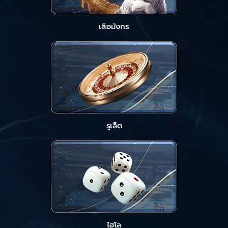
เสือมังกร
รูเล็ต
ไฮโล