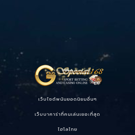
เว็บไซต์พนันยอดนิยมอื่นๆ
เว็บบาคาร่าที่คนเล่นเยอะที่สุด
ไฮโลไทย