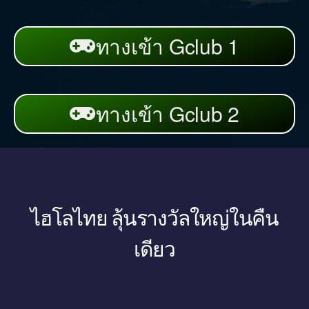
ทางเข้า Gclub 1
ทางเข้า Gclub 2
ไฮโลไทย ลุ้นรางวัลใหญ่ในคืน
เดียว