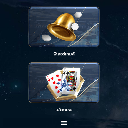
ฟีเจอร์เกมส์
บล็อกเชน