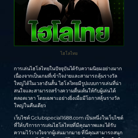
ไฮโลไทย
การเล่นไฮโลไทยในปัจจุบันได้รับความนิยมอย่างมาก
เนื่องจากเป็นเกมที่เข้าใจง่ายและสามารถลุ้นรางวัล
ใหญ่ได้ในเวลาอันสั้น ไฮโลไทยมีรูปแบบการเล่นที่น่า
สนใจและสามารถสร้างความตื่นเต้นให้กับผู้เล่นได้
ตลอดเวลา โดยเฉพาะอย่างยิ่งเมื่อมีโอกาสลุ้นรางวัล
ใหญ่ในคืนเดียว
เว็บไซต์ Gclubspecial1688.com เป็นหนึ่งในเว็บไซต์
ที่ให้บริการการเล่นไฮโลไทยที่มีคุณภาพและได้รับ
ความไว้วางใจจากผู้เล่นมากมาย ที่นี่คุณสามารถสนุก