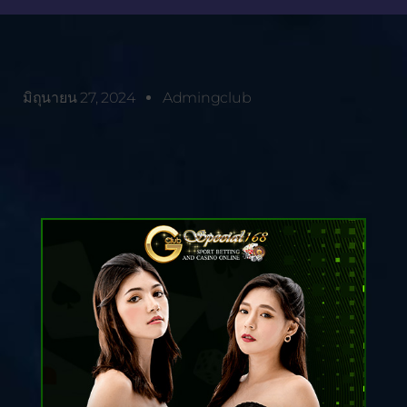
มิถุนายน 27, 2024
Admingclub