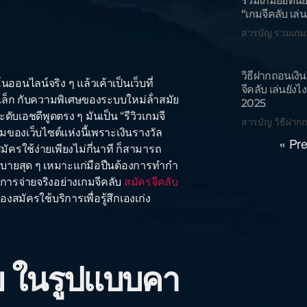
รวมเกมยอดนิย
“เกมจีคลับ เล่
สารบัญ รวมเกม
วิธีฝากถอนเงิ
อนไลน์จริง ๆ แล้วเค้าเป็นเว็บที่
จีคลับ เล่นยั
เล็ก กับความพิเศษของระบบใหม่ล้ําสมัย
2025
ับเอชดีพูดตรง ๆ มันเป็น “รีวิวเกมจี
สารบัญ วิธีฝากถ
มของเว็บไซต์แห่งนี้เพราะเงินรางวัล
« Pr
ครใช้ง่ายเพียงไม่กี่นาที ก็สามารถ
ายสุด ๆ เหมาะแก่มือปืนต้องการทํากํา
การจ่ายจริงอย่างเกมจีคลับ
สมัครจีคลับ
สมัครใช้บริการเพื่อรู้สึกเองเก่ง
บ ในรูปแบบคา