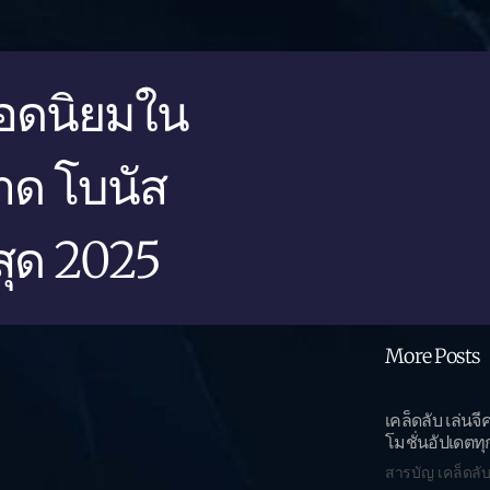
มยอดนิยมใน
ลาด โบนัส
สุด 2025
More Posts
เคล็ดลับ เล่นจ
โมชั่นอัปเดตท
สารบัญ เคล็ดลับ 