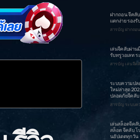
ฝากถอน จีคลับ
แตกง่าย รองรั
สารบัญ ฝากถอน 
เล่นจีคลับผ่า
รับทรูวอเลท ร
สารบัญ เล่นจีคล
ระบบความปลอดภ
ใหม่ล่าสุด 20
ปลอดภัยจีคลับ 
สารบัญ ระบบคว
เล่นสล็อตจีคลับ
สล็อต จีคลับ โ
นอัปเดตทุกวัน