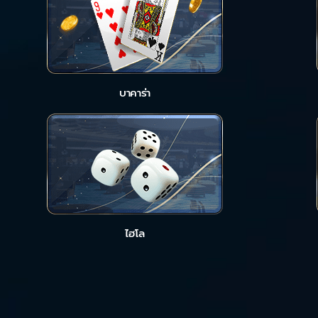
บาคาร่า
ไฮโล