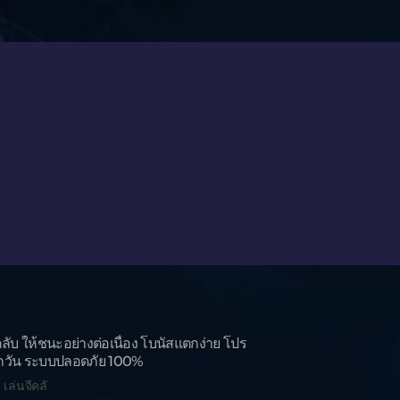
ีคลับ ให้ชนะอย่างต่อเนื่อง โบนัสแตกง่าย โปร
ุกวัน ระบบปลอดภัย 100%
เล่นจีคลั