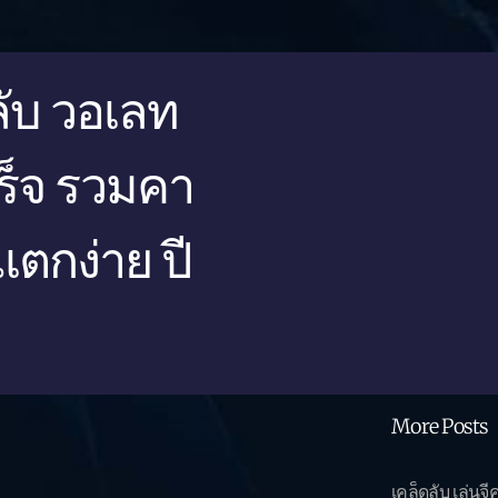
ับ วอเลท
ร็จ รวมคา
ตกง่าย ปี
More Posts
เคล็ดลับ เล่นจ