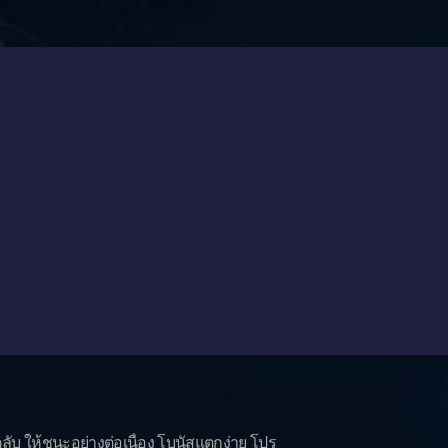
ีคลับ ให้ชนะอย่างต่อเนื่อง โบนัสแตกง่าย โปร