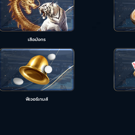
เสือมังกร
ฟีเจอร์เกมส์