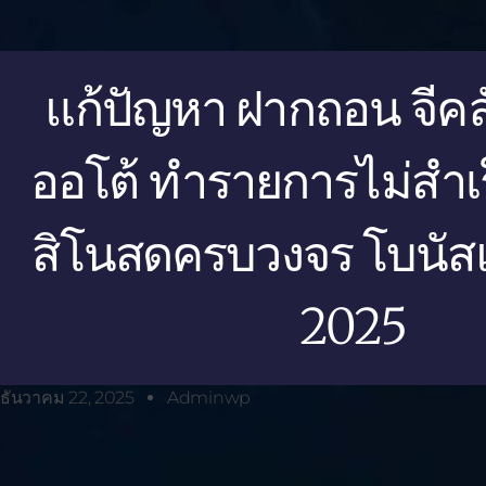
แก้ปัญหา ฝากถอน จีคล
ออโต้ ทำรายการไม่สำเ
สิโนสดครบวงจร โบนัสแ
2025
ธันวาคม 22, 2025
Adminwp