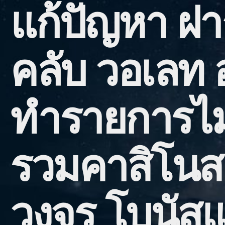
แก้ปัญหา ฝา
คลับ วอเลท 
ทำรายการไม่
รวมคาสิโน
วงจร โบนัสแ