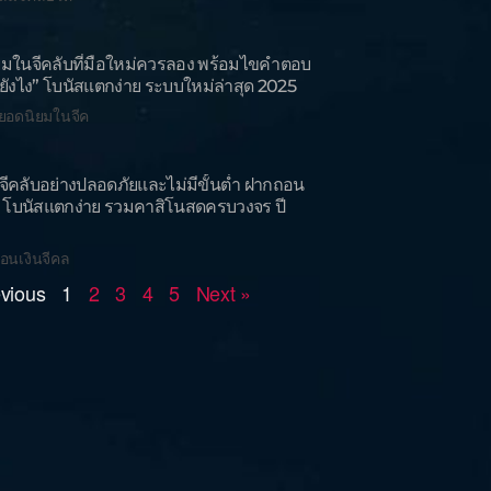
มในจีคลับที่มือใหม่ควรลอง พร้อมไขคำตอบ
นยังไง” โบนัสแตกง่าย ระบบใหม่ล่าสุด 2025
ยอดนิยมในจีค
นจีคลับอย่างปลอดภัยและไม่มีขั้นต่ำ ฝากถอน
งไง โบนัสแตกง่าย รวมคาสิโนสดครบวงจร ปี
อนเงินจีคล
evious
1
2
3
4
5
Next »