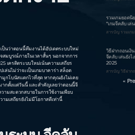
รวมเกมยอดนิย
“เกมจีคลับ เล่
สารบัญ รวมเกม
เป็นว่าตอนนี้ทีมงานได้อัปเดตระบบใหม่
วิธีฝากถอนเงิ
็จสมบูรณ์ภายในเวลาสั้นๆ นอกจากการ
จีคลับ เล่นยั
2025
025 เครดิตระบบใหม่เน้นความเสถียร
ปเล่นไม่ว่าจะเป็นเกมบาคาร่า สล็อต
สารบัญ วิธีฝากถ
ํามูกโบนัสแตกไวที่สุด หากคุณยังไม่เคย
« Pr
ตั้งแต่วันนี้ และสําคัญเลยว่าตอนนี้จี
ริมความสะดวกสบายในการใช้งานเพียบ
วามเสถียรยังไม่มีโอกาสดีเท่านี้