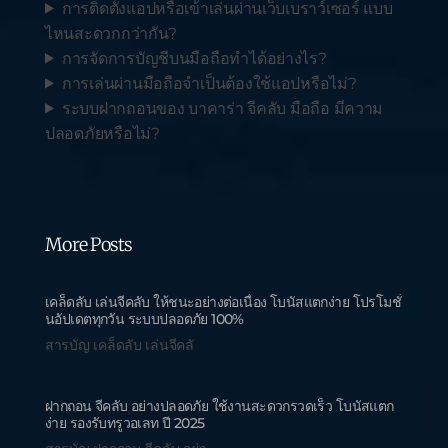
การติดตั้งแอปหรือเข้าเล่นผ่านเว็บเบราว์เซอร์ แบบ
ไหนสะดวกกว่ากัน?
การจัดการบัญชีบนมือถือทำได้อย่างไร?
การเล่นผ่านมือถือจำเป็นต้องใช้แอปหรือไม่?
ระบบฝากถอนของ บาคาร่า จีคลับ มือถือ มีความ
ปลอดภัยหรือไม่?
More Posts
เคล็ดลับ เล่นจีคลับ ให้ชนะอย่างต่อเนื่อง โบนัสแตกง่าย โปรโมชั่
นอัปเดตทุกวัน ระบบปลอดภัย 100%
สารบัญ เคล็ดลับ เล่นจีคลั
ฝากถอน จีคลับ อย่างปลอดภัย ใช้งานสะดวกรวดเร็ว โบนัสแตก
ง่าย รองรับทรูวอเลท ปี 2025