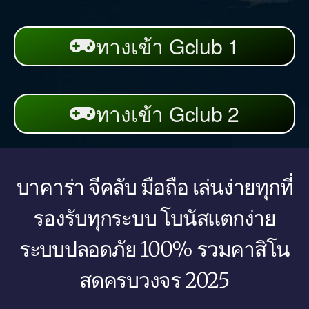
ทางเข้า Gclub 1
ทางเข้า Gclub 2
บาคาร่า จีคลับ มือถือ เล่นง่ายทุกที่
รองรับทุกระบบ โบนัสแตกง่าย
ระบบปลอดภัย 100% รวมคาสิโน
สดครบวงจร 2025