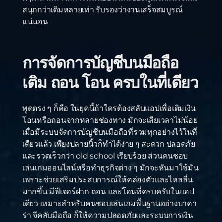
สนุกกว่าเดิมหลายเท่า รับรองว่างานเสร็จสมบูรณ์
แน่นอน
การจัดการบัญชีบนมือถือ
เติม ถอน โอน ครบในที่เดียว
พูดตรง ๆ ก็คือ ในยุคนี้ถ้าใครต้องสลับแอปเพื่อเติมเงิน
โอนหรือถอนจากหลายช่องทาง มักจะเสียเวลาไม่น้อย
เมื่อมีระบบจัดการบัญชีบนมือถือที่รวมทุกอย่างไว้ในที่
เดียวแล้ว เพียงปลายนิ้วก็ทําได้ง่าย ๆ สะดวก ปลอดภัย
และรวดเร็วกว่า old school เรียบร้อย ส่วนคนชอบ
เล่นเกมออนไลน์หรือทําธุรกิจต่าง ๆ มักจะหันมาใช้มัน
เพราะช่วยเสริมประสบการณ์ให้คล่องตัวและไหลลื่น
มากขึ้น มีฟีเจอร์ฝาก ถอน และโอนที่ครบครับในแอป
เดียว เหมาะสําหรับคนชอบเล่นเกมพื้นฐานอย่างบาคา
ร่า จีคลับมือถือ ก็ให้ความปลอดภัยและระบบการเงิน