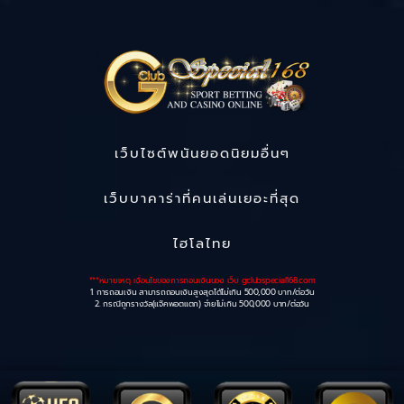
เว็บไซต์พนันยอดนิยมอื่นๆ
เว็บบาคาร่าที่คนเล่นเยอะที่สุด
ไฮโลไทย
***หมายเหตุ เงื่อนไขของการถอนเงินของ เว็บ gclubspecial168.com
1. การถอนเงิน สามารถถอนเงินสูงสุดได้ไม่เกิน 500,000 บาท/ต่อวัน
2. กรณีถูกรางวัล(แจ๊คพอตแตก) จ่ายไม่เกิน 500,000 บาท/ต่อวัน