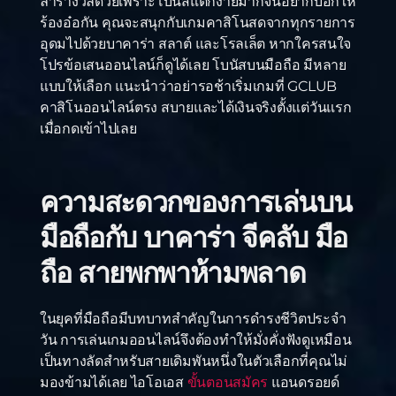
ล่ารางวัลด้วยเพราะโบนัสแตกง่ายมากจนอยากบอกให้
ร้องอ๋อกัน คุณจะสนุกกับเกมคาสิโนสดจากทุกรายการ
อุดมไปด้วยบาคาร่า สลาต์ และโรลเล็ต หากใครสนใจ
โปรข้อเสนออนไลน์ก็ดูได้เลย โบนัสบนมือถือ มีหลาย
แบบให้เลือก แนะนําว่าอย่ารอช้าเริ่มเกมที่ GCLUB
คาสิโนออนไลน์ตรง สบายและได้เงินจริงตั้งแต่วันแรก
เมื่อกดเข้าไปเลย
ความสะดวกของการเล่นบน
มือถือกับ บาคาร่า จีคลับ มือ
ถือ สายพกพาห้ามพลาด
ในยุคที่มือถือมีบทบาทสําคัญในการดํารงชีวิตประจํา
วัน การเล่นเกมออนไลน์จึงต้องทําให้มั่งคั่งฟังดูเหมือน
เป็นทางลัดสําหรับสายเดิมพันหนึ่งในตัวเลือกที่คุณไม่
มองข้ามได้เลย ไอโอเอส
ขั้นตอนสมัคร
แอนดรอยด์