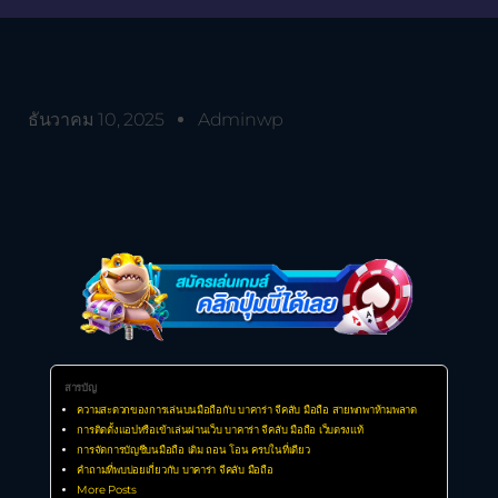
ธันวาคม 10, 2025
Adminwp
สารบัญ
ความสะดวกของการเล่นบนมือถือกับ บาคาร่า จีคลับ มือถือ สายพกพาห้ามพลาด
การติดตั้งแอปหรือเข้าเล่นผ่านเว็บ บาคาร่า จีคลับ มือถือ เว็บตรงแท้
การจัดการบัญชีบนมือถือ เติม ถอน โอน ครบในที่เดียว
คำถามที่พบบ่อยเกี่ยวกับ บาคาร่า จีคลับ มือถือ
More Posts