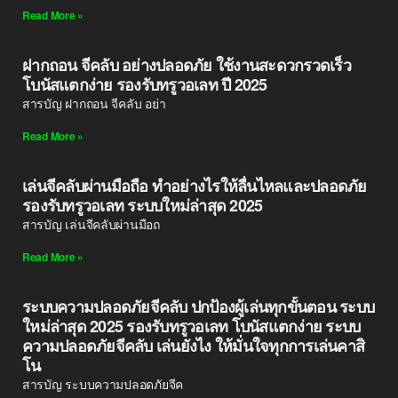
Read More »
ฝากถอน จีคลับ อย่างปลอดภัย ใช้งานสะดวกรวดเร็ว
โบนัสแตกง่าย รองรับทรูวอเลท ปี 2025
สารบัญ ฝากถอน จีคลับ อย่า
Read More »
เล่นจีคลับผ่านมือถือ ทำอย่างไรให้ลื่นไหลและปลอดภัย
รองรับทรูวอเลท ระบบใหม่ล่าสุด 2025
สารบัญ เล่นจีคลับผ่านมือถ
Read More »
ระบบความปลอดภัยจีคลับ ปกป้องผู้เล่นทุกขั้นตอน ระบบ
ใหม่ล่าสุด 2025 รองรับทรูวอเลท โบนัสแตกง่าย ระบบ
ความปลอดภัยจีคลับ เล่นยังไง ให้มั่นใจทุกการเล่นคาสิ
โน
สารบัญ ระบบความปลอดภัยจีค