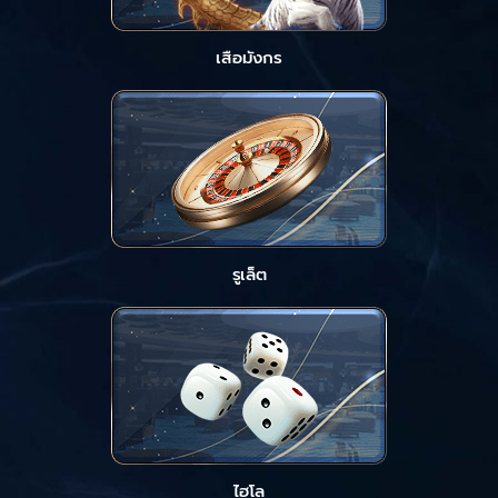
เสือมังกร
รูเล็ต
ไฮโล