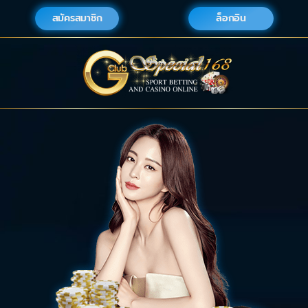
สมัครสมาชิก
ล็อกอิน