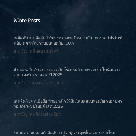
More Posts
เคล็ดลับ เล่นจีคลับ ให้ชนะอย่างต่อเนื่อง โบนัสแตกง่าย โปรโมชั่
นอัปเดตทุกวัน ระบบปลอดภัย 100%
สารบัญ เคล็ดลับ เล่นจีคลั
ฝากถอน จีคลับ อย่างปลอดภัย ใช้งานสะดวกรวดเร็ว โบนัสแตก
ง่าย รองรับทรูวอเลท ปี 2025
สารบัญ ฝากถอน จีคลับ อย่า
เล่นจีคลับผ่านมือถือ ทำอย่างไรให้ลื่นไหลและปลอดภัย รองรับทรู
วอเลท ระบบใหม่ล่าสุด 2025
สารบัญ เล่นจีคลับผ่านมือถ
ระบบความปลอดภัยจีคลับ ปกป้องผู้เล่นทุกขั้นตอน ระบบใหม่