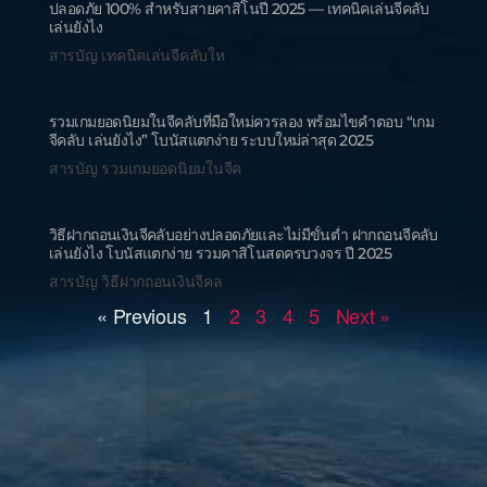
ปลอดภัย 100% สำหรับสายคาสิโนปี 2025 — เทคนิคเล่นจีคลับ
เล่นยังไง
สารบัญ เทคนิคเล่นจีคลับให
รวมเกมยอดนิยมในจีคลับที่มือใหม่ควรลอง พร้อมไขคำตอบ “เกม
จีคลับ เล่นยังไง” โบนัสแตกง่าย ระบบใหม่ล่าสุด 2025
สารบัญ รวมเกมยอดนิยมในจีค
วิธีฝากถอนเงินจีคลับอย่างปลอดภัยและไม่มีขั้นต่ำ ฝากถอนจีคลับ
เล่นยังไง โบนัสแตกง่าย รวมคาสิโนสดครบวงจร ปี 2025
สารบัญ วิธีฝากถอนเงินจีคล
« Previous
1
2
3
4
5
Next »