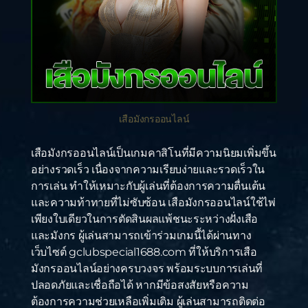
เสือมังกรออนไลน์
เสือมังกรออนไลน์เป็นเกมคาสิโนที่มีความนิยมเพิ่มขึ้น
อย่างรวดเร็ว เนื่องจากความเรียบง่ายและรวดเร็วใน
การเล่น ทำให้เหมาะกับผู้เล่นที่ต้องการความตื่นเต้น
และความท้าทายที่ไม่ซับซ้อน เสือมังกรออนไลน์ใช้ไพ่
เพียงใบเดียวในการตัดสินผลแพ้ชนะระหว่างฝั่งเสือ
และมังกร ผู้เล่นสามารถเข้าร่วมเกมนี้ได้ผ่านทาง
เว็บไซต์ gclubspecial1688.com ที่ให้บริการเสือ
มังกรออนไลน์อย่างครบวงจร พร้อมระบบการเล่นที่
ปลอดภัยและเชื่อถือได้ หากมีข้อสงสัยหรือความ
ต้องการความช่วยเหลือเพิ่มเติม ผู้เล่นสามารถติดต่อ