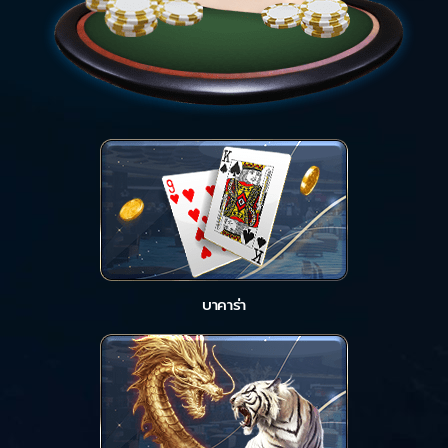
บาคาร่า