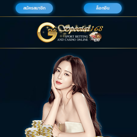
สมัครสมาชิก
ล็อกอิน