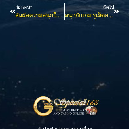
ก่อนหน้า
ถัดไป
สัมผัสความสนุกในรูปแบบใหม่เมื่อได้ ทดลองรูเล็ต
สนุกกับเกม รูเล็ตออนไลน์ฟรี โดยไม่ต้องใช้เงิน