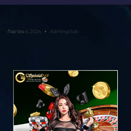
กันยายน 6, 2024
Admingclub