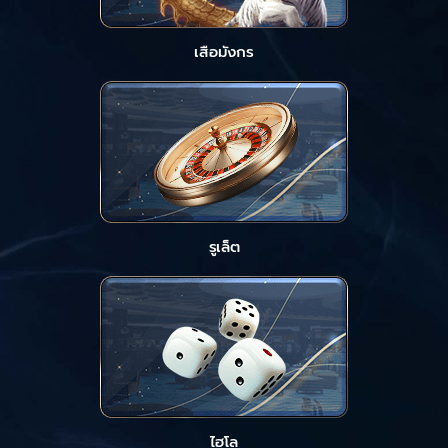
เสือมังกร
รูเล็ต
ไฮโล