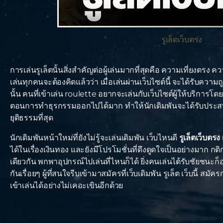
รูเล็ตเว็บตรง
การเล่นรูเล็ตนั้นสิ่งสำคัญต่อผู้เล่นมากที่สุดคือ ความเที่ยงตรง คว
เล่นทุกคนจะต้องคิดแล้วว่า เมื่อเล่นผ่านเว็บไซต์นี้ จะได้รับความ
นั้น คนที่เข้าเล่น roulette อยากจะเล่นกับเว็บไซต์ผู้ให้บริการโดย
ตอนการทำธุรกรรมออกไปได้มาก ทำให้นักเดิมพันจะได้รับประสบ
ยุติธรรมที่สุด
นักเดิมพันหน้าใหม่ที่ยังไม่รู้จะเล่นเดิมพัน เว็บไหนดี
รูเล็ตเว็บตรง
ได้ในเรื่องเงินทอง และยังมีโปรโมชั่นที่ดึงดูดใจเป็นอย่างมาก กต
เดียวกัน พกพาอุปกรณ์ไปเล่นที่ไหนก็ได้ ยิ่งคนเล่นได้รับชัยชนะก็อ
กันเรื่อยๆ ผู้ที่สนใจรีบเข้ามาสมัครที่เว็บเดิมพัน รูเล็ต เว็บนี้
เข้าเล่นได้อย่างไม่เคอะเขินอีกด้วย