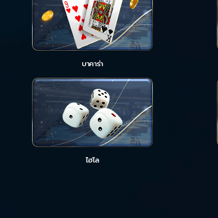
บาคาร่า
ไฮโล