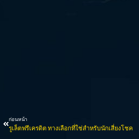
ก่อนหน้า
รูเล็ตฟรีเครดิต ทางเลือกที่ใช่สำหรับนักเสี่ยงโชค