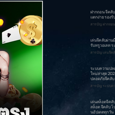
ฝากถอน จีคลับ
แตกง่าย รองรั
สารบัญ ฝากถอน 
เล่นจีคลับผ่า
รับทรูวอเลท ร
สารบัญ เล่นจีคล
ระบบความปลอดภ
ใหม่ล่าสุด 20
ปลอดภัยจีคลับ 
สารบัญ ระบบคว
เล่นสล็อตจีคลับ
สล็อต จีคลับ โ
นอัปเดตทุกวัน