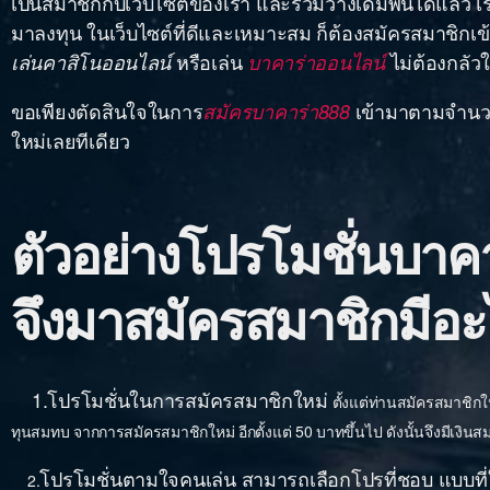
เป็นสมาชิกกับเว็บไซต์ของเรา และร่วมวางเดิมพันได้แล้ว 
มาลงทุน ในเว็บไซต์ที่ดีและเหมาะสม ก็ต้องสมัครสมาชิกเข
หรือเล่น
ไม่ต้องกลัวใ
เล่นคาสิโนออนไลน์
บาคาร่าออนไลน์
ขอเพียงตัดสินใจในการ
เข้ามาตามจำนวนท
สมัครบาคาร่า888
ใหม่เลยทีเดียว
ตัวอย่างโปรโมชั่นบาคา
จึงมาสมัครสมาชิกมีอะ
1.โปรโมชั่นในการสมัครสมาชิกใหม่
ตั้งแต่ท่านสมัครสมาชิกใ
ทุนสมทบ จากการสมัครสมาชิกใหม่ อีกตั้งแต่ 50 บาทขึ้นไป ดังนั้นจึงมีเงินสมท
โปรโมชั่นตามใจคนเล่น สามารถเลือกโปรที่ชอบ แบบที่ใช
2.