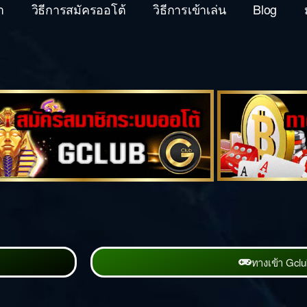
ำ
วิธีการสมัครออโต้
วิธีการเข้าเล่น
Blog
ทางเข้า Gclu