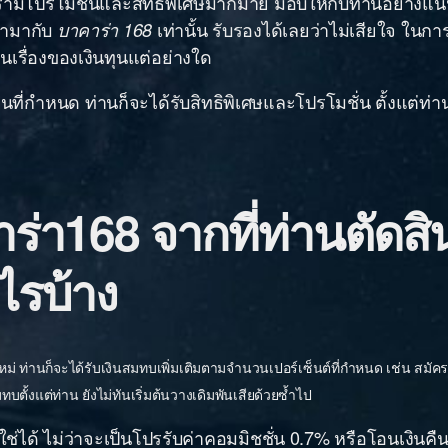
เรามีโปรโมชั่นและสิทธิพิเศษมากมาย มอบให้กับท่านอย่างแน่น
้ามากับ
เท่านั้น รับรองได้เลยว่าไม่เสียใจ ในกา
บาคาร่า 168
นเรื่องของเงินทุนแต่อย่างใด
ี่กำหนด ท่านก็จะได้รับสิทธิพิเศษและโปรโมชั่น ตั้งแต่ท่า
ร่า168 จากที่ท่านตัดสิ
ไรบ้าง
หม่ ท่านก็จะได้รับเงินสมทบเพิ่มเติมตามจำนวนเปอร์เซ็นต์ที่กำหนด เช่น สมัค
บตั้งแต่ท่าน ยังไม่ทันเริ่มต้นวางเดิมพันเสียด้วยซ้ำไป
่ได้ ไม่ว่าจะเป็นโปรรับค่าคอมมิชชั่น 0.7% หรือโอนเงินค