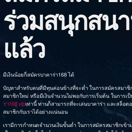
ร่วมสนุกสนา
แล้ว
มีเงินน้อยก็สมัครบาคาร่า168 ได้
ปัญหาสำหรับคนที่มีทุนค่อนข้างที่จะต่ำ ในการสมัครสมาชิก
สมาชิกใหม่ หรือมีเงินจำนวนไม่พอกับการเริ่มต้น ในการเป
เท่านี้ ท่านก็สามารถที่จะเล่นบาคาร่า และสล็อตอ
ร่า168 vip
สมาชิกกับเราได้อย่างแน่นอน
เรามีการกำหนดจำนวนเงินขั้นต่ำ ในการสมัครสมาชิกเข้ามา