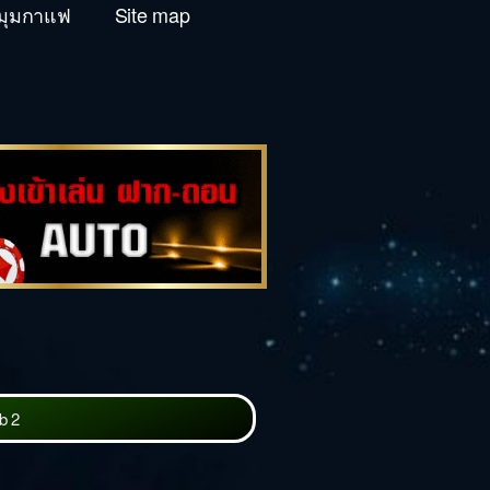
มุมกาแฟ
Site map
b 2