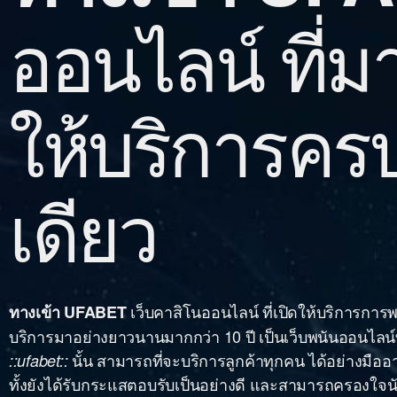
ออนไลน์ ที่ม
ให้บริการครบ
เดียว
เว็บคาสิโนออนไลน์ ที่เปิดให้บริการกา
ทางเข้า UFABET
บริการมาอย่างยาวนานมากกว่า 10 ปี เป็นเว็บพนันออนไลน
นั้น สามารถที่จะบริการลูกค้าทุกคน ได้อย่างมืออ
::ufabet::
ทั้งยังได้รับกระแสตอบรับเป็นอย่างดี และสามารถครองใจ