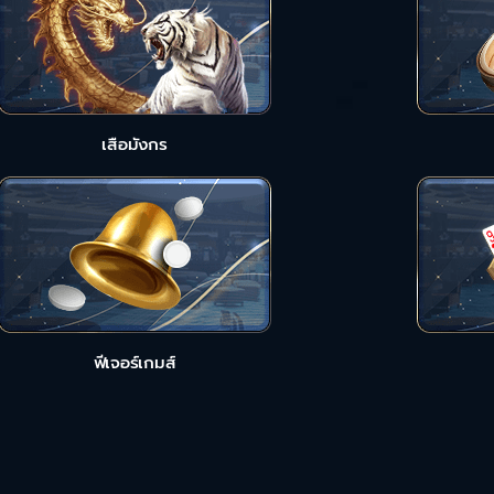
เสือมังกร
ฟีเจอร์เกมส์