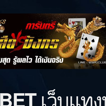
เว็บแท
ABET