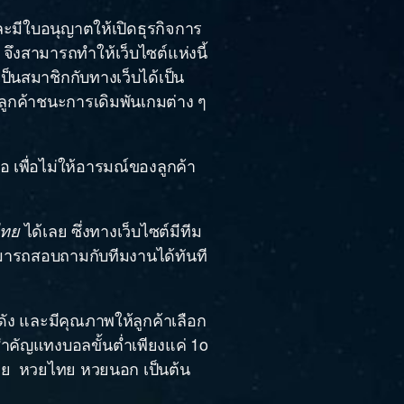
ละมีใบอนุญาตให้เปิดธุรกิจการ
ึงสามารถทำให้เว็บไซต์แห่งนี้
เป็นสมาชิกกับทางเว็บได้เป็น
่อลูกค้าชนะการเดิมพันเกมต่าง ๆ
เพื่อไม่ให้อารมณ์ของลูกค้า
ได้เลย ซึ่งทางเว็บไซต์มีทีม
ไทย
ามารถสอบถามกับทีมงานได้ทันที
ดัง และมีคุณภาพให้ลูกค้าเลือก
ี่สำคัญแทงบอลขั้นต่ำเพียงแค่ 1o
ยไทย หวยไทย หวยนอก เป็นต้น