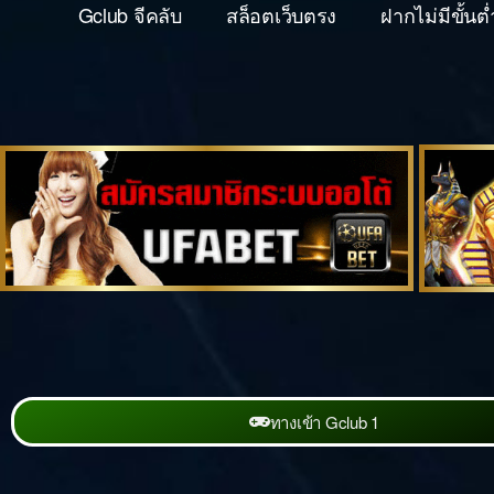
Gclub จีคลับ
สล็อตเว็บตรง
ฝากไม่มีขั้นต่
ทางเข้า Gclub 1