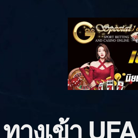
ทางเข้า UF