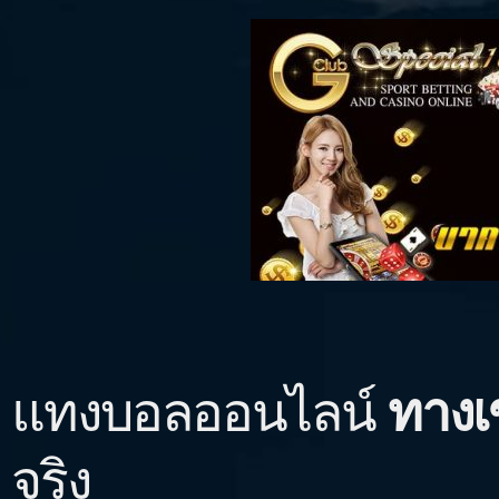
แทงบอลออนไลน์
ทางเ
จริง