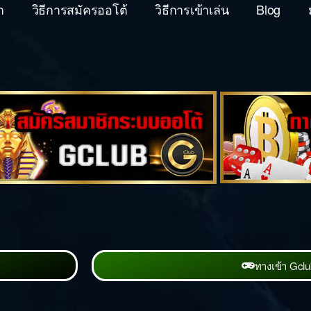
ำ
วิธีการสมัครออโต้
วิธีการเข้าเล่น
Blog
ทางเข้า Gclu