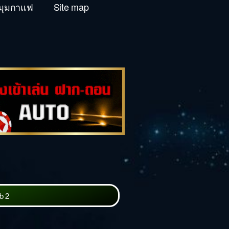
มุมกาแฟ
Site map
b 2