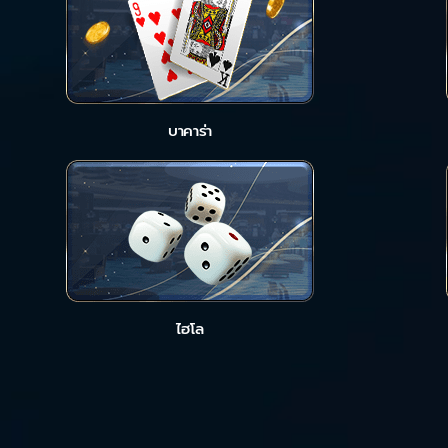
บาคาร่า
ไฮโล