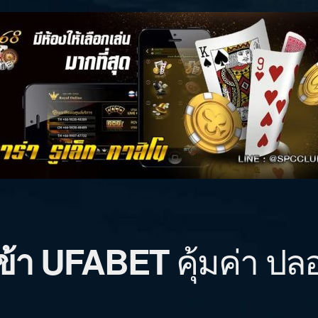
คุ้มค่า ปล
ข้า UFABET