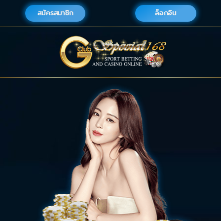
สมัครสมาชิก
ล็อกอิน