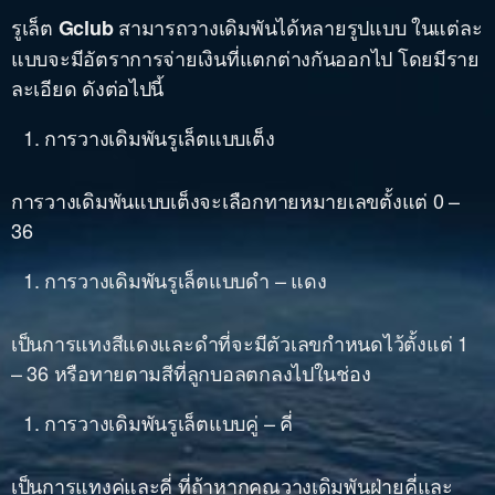
รูเล็ต
สามารถวางเดิมพันได้หลายรูปแบบ ในแต่ละ
Gclub
แบบจะมีอัตราการจ่ายเงินที่แตกต่างกันออกไป โดยมีราย
ละเอียด ดังต่อไปนี้
การวางเดิมพันรูเล็ตแบบเต็ง
การวางเดิมพันแบบเต็งจะเลือกทายหมายเลขตั้งแต่ 0 –
36
การวางเดิมพันรูเล็ตแบบดำ – แดง
เป็นการแทงสีแดงและดำที่จะมีตัวเลขกำหนดไว้ตั้งแต่ 1
– 36 หรือทายตามสีที่ลูกบอลตกลงไปในช่อง
การวางเดิมพันรูเล็ตแบบคู่ – คี่
เป็นการแทงคู่และคี่ ที่ถ้าหากคุณวางเดิมพันฝ่ายคี่และ