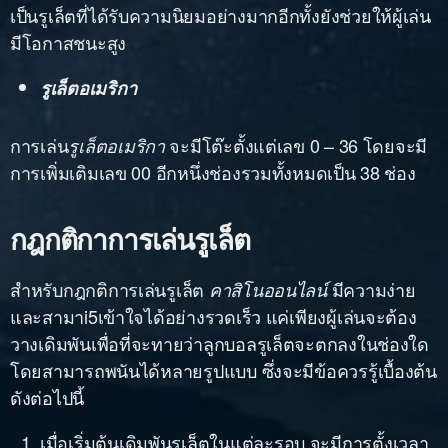
เป็นรูเล็ตที่ได้รับความนิยมอย่างมากอีกทั้งยังช่วยให้ผู้เล่น
มีโอกาสชนะสูง
รูเล็ตอเมริกา
การเล่น
จะมีโต๊ะตั้งแต่เลข 0 – 36 โดยจะมี
รูเล็ตอเมริกา
การเพิ่มเติมเลข 00 อีกหนึ่งช่องรวมทั้งหมดเป็น 38 ช่อง
กฎกติกาการเล่นรูเล็ต
สำหรับกฎกติการเล่นรูเล็ต
มีความง่าย
คาสิโนออนไลน์
และสามาi5เข้าใจได้อย่างรวดเร็ว แค่เพียงผู้เล่นจะต้อง
วางเดิมพันเพื่อที่จะทายว่าลูกบอลรูเล็ตจะตกลงในช่องใด
โดยสามารถพนันได้หลายรูปแบบ ซึ่งจะมีข้อควรรู้เบื้องต้น
ดังต่อไปนี้
เมื่อเริ่มต้นเดิมพันรูเล็ตในแต่ละรอบ จะมีการตั้งเวลา