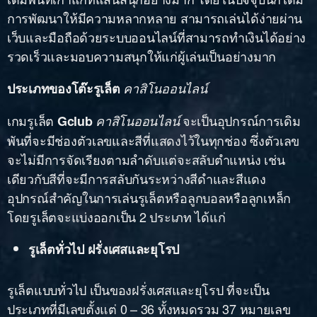
การพัฒนาให้มีความหลากหลาย สามารถเล่นได้ง่ายผ่าน
เว็บและมือถือด้วยระบบออนไลน์ที่สามารถทำเงินได้อย่าง
รวดเร็วและมอบความสนุกให้แก่ผู้เล่นเป็นอย่างมาก
ประเภทของโต๊ะรูเล็ต
คาสิโนออนไลน์
เกมรูเล็ต
จะเป็นอุปกรณ์การเดิม
Gclub
คาสิโนออนไลน์
พันที่จะมีช่องตัวเลขและสีที่แสดงไว้ในทุกช่อง ซึ่งตัวเลข
จะไม่มีการจัดเรียงตามลำดับแต่จะสลับตำแหน่ง เช่น
เดียวกับสีที่จะมีการสลับกันระหว่างสีดำและสีแดง
อุปกรณ์สำคัญในการเล่นรูเล็ตหรือลูกบอลหรือลูกเหล็ก
โดยรูเล็ตจะแบ่งออกเป็น 2 ประเภท ได้แก่
รูเล็ตทั่วไป ฝรั่งเศสและยุโรป
รูเล็ตแบบทั่วไป เป็นของฝรั่งเศสและยุโรป ที่จะเป็น
ประเภทที่มีเลขตั้งแต่ 0 – 36 ทั้งหมดรวม 37 หมายเลข