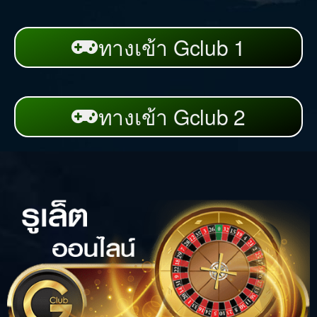
ทางเข้า Gclub 1
ทางเข้า Gclub 2