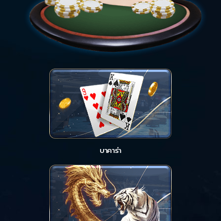
บาคาร่า